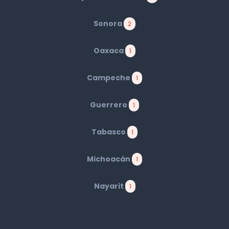
Sonora
2
Oaxaca
1
Campeche
1
Guerrero
1
Tabasco
1
Michoacán
1
Nayarit
1