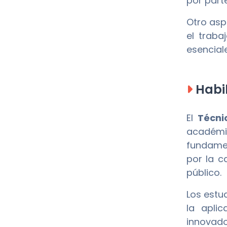
por part
Otro asp
el traba
esencial
Habil
El
Técni
académic
fundamen
por la c
público.
Los estu
la apli
innovado