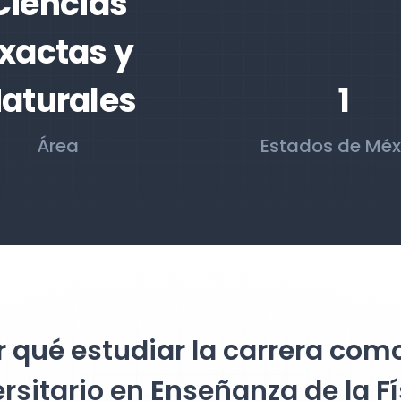
Ciencias
xactas y
aturales
1
Área
Estados de Méx
 qué estudiar la carrera com
rsitario en Enseñanza de la F