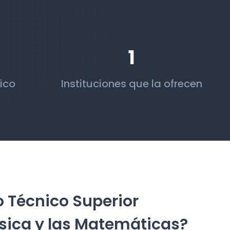
1
ico
Instituciones que la ofrecen
o Técnico Superior
ísica y las Matemáticas?