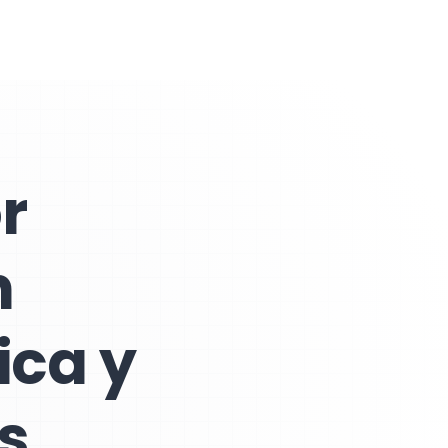
r
n
ica y
s