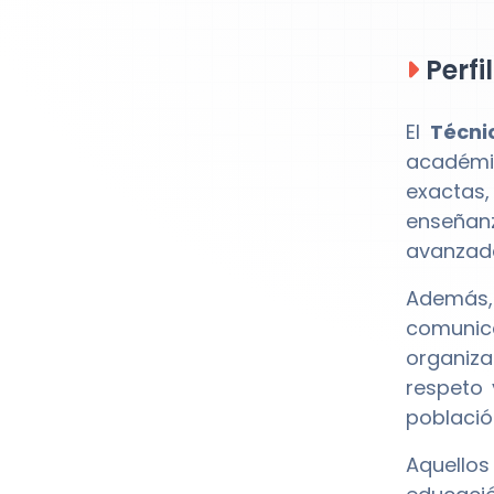
Perfi
El
Técni
académic
exactas,
enseñan
avanzada
Además, 
comunica
organiza
respeto 
població
Aquellos