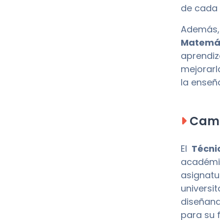
de cada 
Además,
Matemá
aprendiz
mejorarl
la enseñ
Camp
El
Técni
académic
asignatu
universi
diseñand
para su 