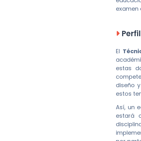
educació
examen d
Perfi
El
Técni
académic
estas d
competen
diseño y
estos te
Así, un 
estará 
discipli
implemen