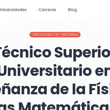
Universidades
Carreras
Blog
CIENCIAS EXACTAS Y NATURALES
Técnico Superio
Universitario e
ñanza de la Fís
las Matemática