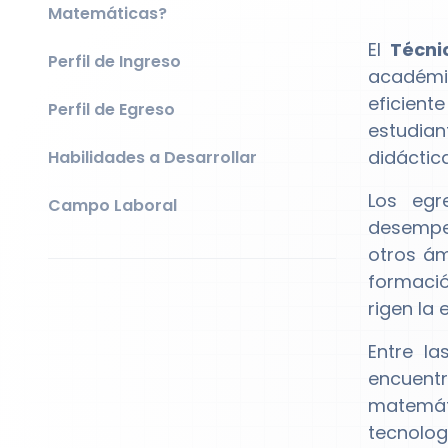
Matemáticas?
El
Técni
Perfil de Ingreso
académi
eficient
Perfil de Egreso
estudian
didáctic
Habilidades a Desarrollar
Los egr
Campo Laboral
desempeñ
otros ám
formació
rigen la
Entre l
encuentr
matemáti
tecnolog