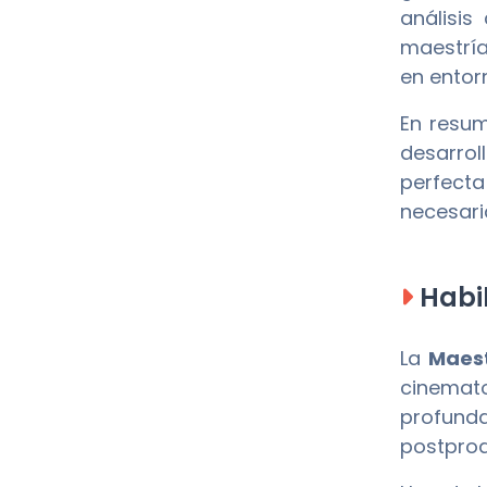
análisis
maestría
en entor
En resum
desarrol
perfecta
necesari
Habil
La
Maest
cinemat
profund
postprod