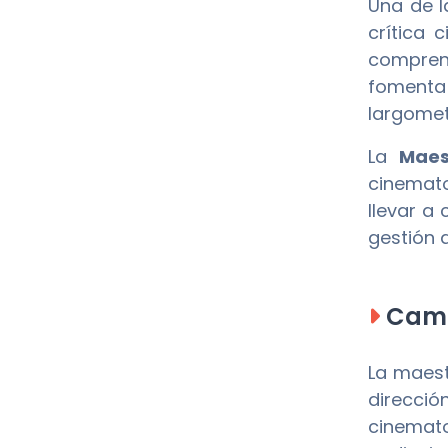
Una de l
crítica 
comprend
fomenta 
largomet
La
Maes
cinemato
llevar a
gestión 
Camp
La maest
direcci
cinemato