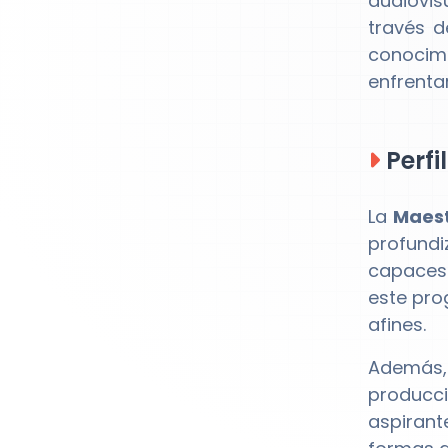
audiovis
través d
conocimi
enfrenta
Perfi
La
Maest
profund
capaces 
este pro
afines.
Además,
producci
aspirant