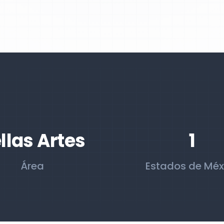
llas Artes
1
Área
Estados de Méx