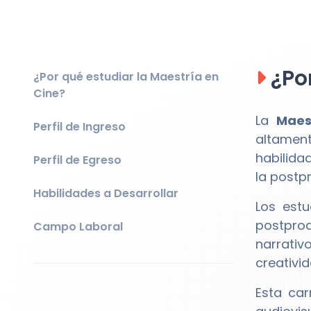
¿Por
¿Por qué estudiar la Maestría en
Cine?
La
Maes
Perfil de Ingreso
altament
habilida
Perfil de Egreso
la postp
Habilidades a Desarrollar
Los est
postprod
Campo Laboral
narrativ
creativi
Esta car