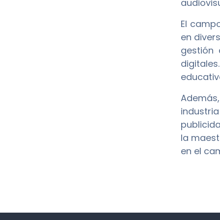
audiovis
El campo
en diver
gestión 
digital
educativ
Además, 
industri
publicid
la maest
en el cam