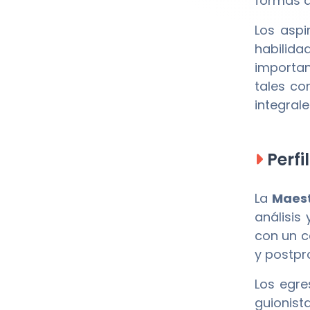
formas d
Los aspi
habilida
importan
tales co
integral
Perfi
La
Maest
análisis
con un c
y postpr
Los egr
guionist