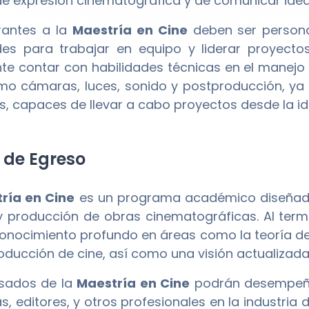
e expresión cinematográfica y de comunicar idea
rantes a la
Maestría en Cine
deben ser persona
des para trabajar en equipo y liderar proyect
te contar con habilidades técnicas en el manejo
mo cámaras, luces, sonido y postproducción, ya
es, capaces de llevar a cabo proyectos desde la id
l de Egreso
ría en Cine
es un programa académico diseñado 
 y producción de obras cinematográficas. Al ter
onocimiento profundo en áreas como la teoría del 
oducción de cine, así como una visión actualizad
esados de la
Maestría en Cine
podrán desempeñar
as, editores, y otros profesionales en la industria