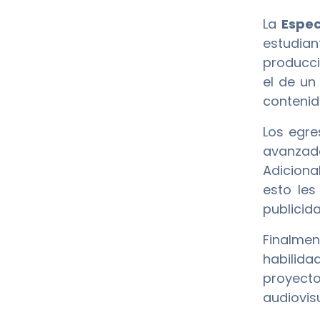
La
Espec
estudia
producci
el de un
contenid
Los egr
avanzada
Adiciona
esto les
publicida
Finalmen
habilida
proyecto
audiovis