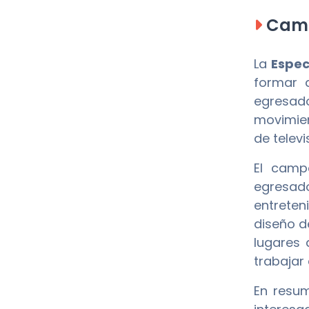
Camp
La
Espec
formar a
egresado
movimien
de televi
El camp
egresa
entreten
diseño d
lugares 
trabajar
En resu