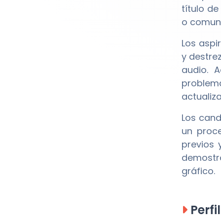
título de
o comuni
Los aspi
y destre
audio. 
problema
actualiz
Los cand
un proce
previos 
demostra
gráfico.
Perfi