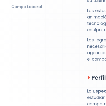
su talen
Campo Laboral
Los estu
animació
tecnolog
equipo, 
Los egr
necesari
agencias
el campo 
Perfi
La
Espec
estudian
campo de