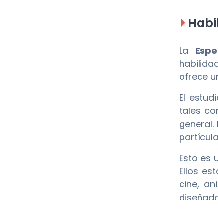
Habil
La
Espe
habilida
ofrece u
El estud
tales co
general.
partícula
Esto es 
Ellos es
cine, a
diseñado