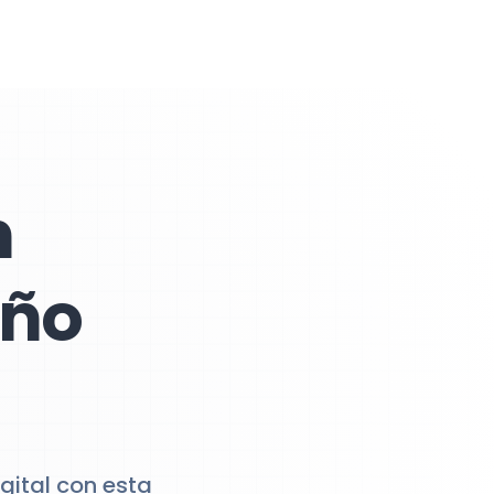
n
eño
gital con esta