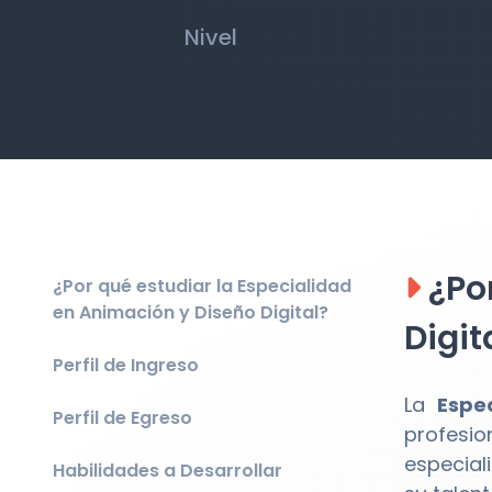
Nivel
¿Por
¿Por qué estudiar la Especialidad
en Animación y Diseño Digital?
Digit
Perfil de Ingreso
La
Espe
Perfil de Egreso
profesio
especial
Habilidades a Desarrollar