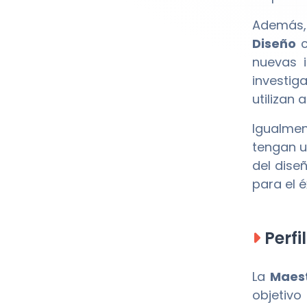
Además, 
Diseño
c
nuevas i
investig
utilizan 
Igualmen
tengan un
del dise
para el é
Perfi
La
Maest
objetiv