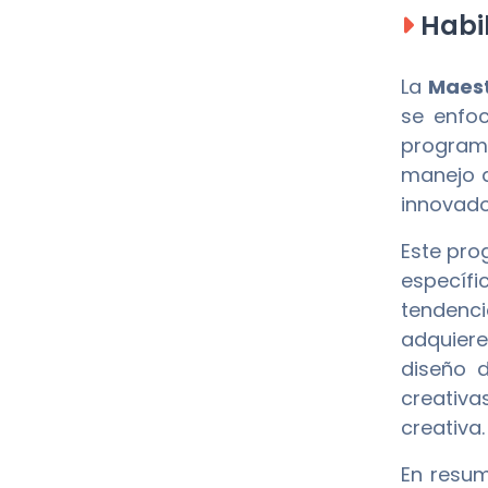
Habil
La
Maest
se enfoc
programa
manejo d
innovado
Este pro
específi
tendenci
adquiere
diseño d
creativa
creativa.
En resu