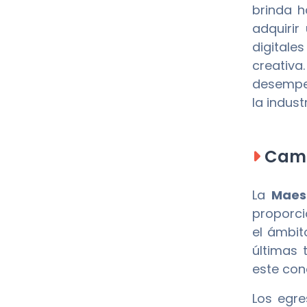
brinda h
adquirir
digitale
creativ
desempeñ
la indust
Camp
La
Maes
proporci
el ámbit
últimas 
este con
Los egr