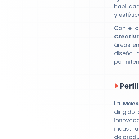
habilida
y estéti
Con el o
Creativa
áreas en
diseño i
permiten
Perfi
La
Maes
dirigido
innovado
industri
de produ