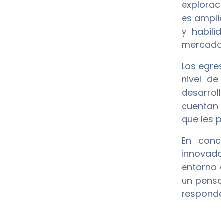
explorac
es ampli
y habili
mercado
Los egre
nivel de
desarrol
cuentan 
que les 
En conc
innovado
entorno 
un pensa
responde