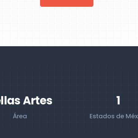
llas Artes
1
Área
Estados de Méx