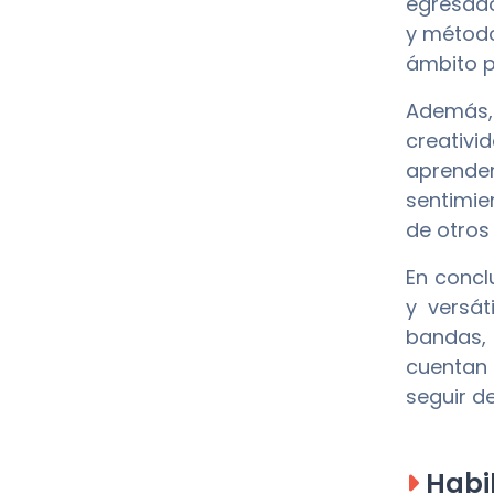
egresado
y método
ámbito p
Además,
creativi
aprenden
sentimie
de otros
En concl
y versá
bandas,
cuentan 
seguir de
Habil