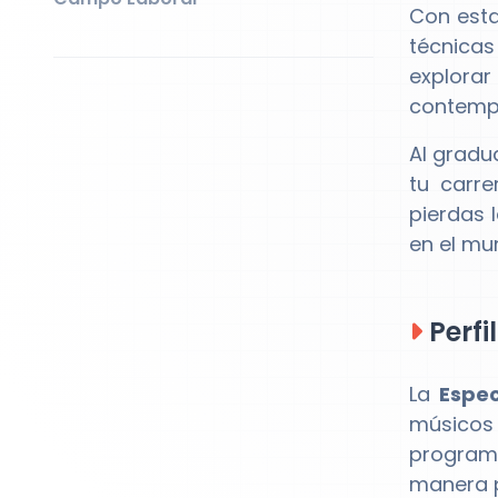
Con esta
técnica
explorar
contemp
Al gradu
tu carr
pierdas 
en el mu
Perfi
La
Espec
músicos 
programa
manera p