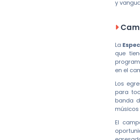
y vangua
Camp
La
Espec
que tie
programa
en el ca
Los egre
para toc
banda d
músicos 
El camp
oportun
egresado