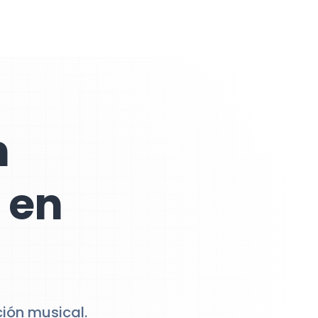
n
 en
ión musical.