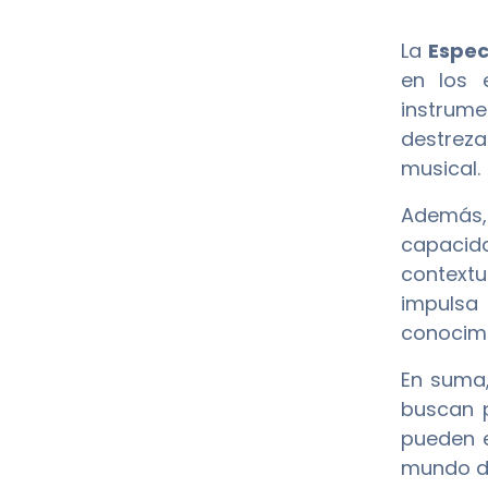
La
Espec
en los 
instrume
destreza
musical.
Además,
capacida
contextu
impulsa
conocimi
En suma
buscan p
pueden e
mundo de