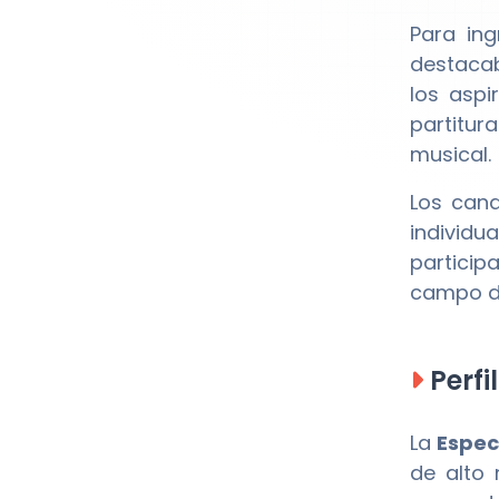
Para ing
destacab
los aspi
partitur
musical.
Los cand
individu
particip
campo de
Perfi
La
Espec
de alto 