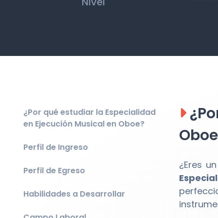
Nivel
¿Por
¿Por qué estudiar la Especialidad
en Ejecución Musical en Oboe?
Oboe
Perfil de Ingreso
¿Eres un
Perfil de Egreso
Especia
perfecci
Habilidades a Desarrollar
instrume
Campo Laboral