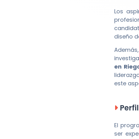
Los asp
profesio
candidat
diseño d
Además,
investig
en Rieg
liderazg
este asp
Perfi
El prog
ser expe