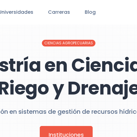
Universidades
Carreras
Blog
CIENCIAS AGROPECUARIAS
tría en Cienci
Riego y Drenaj
ión en sistemas de gestión de recursos hídric
Instituciones