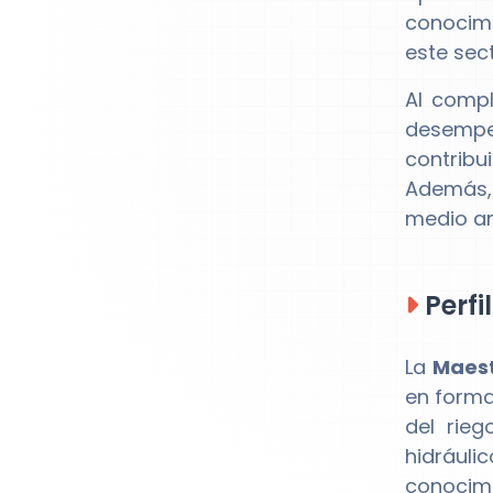
conocimi
este sect
Al compl
desempeñ
contribu
Además, 
medio am
Perfi
La
Maest
en forma
del rieg
hidrául
conocimi