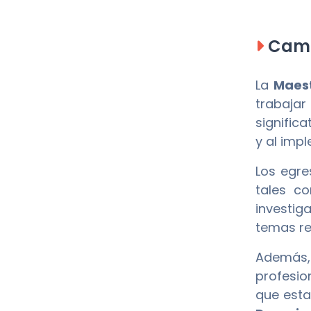
Camp
La
Maest
trabajar
signific
y al imp
Los egre
tales co
investig
temas re
Además, 
profesio
que esta