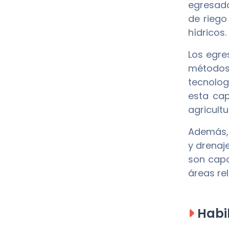
egresado
de riego
hídricos.
Los egre
métodos
tecnolog
esta cap
agricult
Además, 
y drenaj
son capa
áreas re
Habil