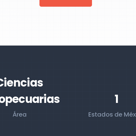
Ciencias
opecuarias
1
Área
Estados de Méx