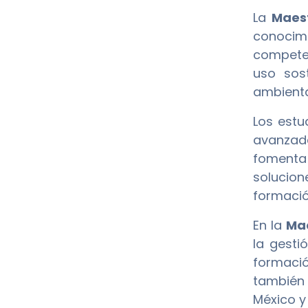
La
Maest
conocimi
competen
uso sos
ambienta
Los est
avanzada
fomenta 
solucion
formación
En la
Mae
la gesti
formació
también 
México y