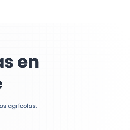
as en
e
os agrícolas.