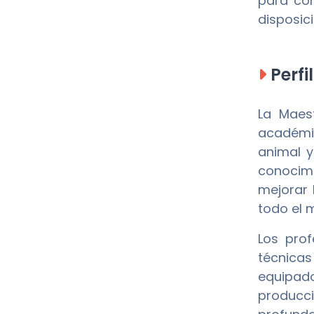
para con
disposici
Perfi
La Maes
académic
animal y
conocimi
mejorar 
todo el 
Los prof
técnicas
equipad
producci