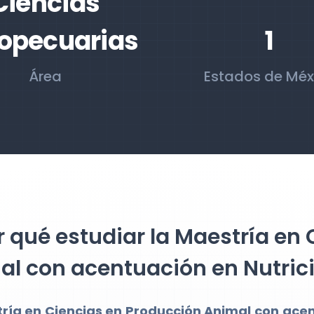
Ciencias
opecuarias
1
Área
Estados de Méx
 qué estudiar la Maestría en
al con acentuación en Nutric
ría en Ciencias en Producción Animal con acen