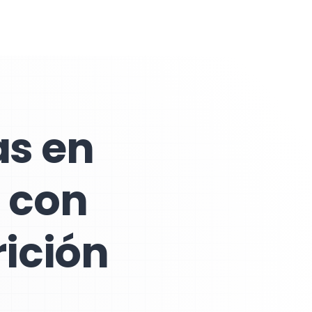
as en
 con
ición