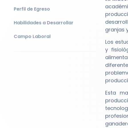
académic
Perfil de Egreso
producci
desarrol
Habilidades a Desarrollar
granjas 
Campo Laboral
Los estu
y fisiol
alimenta
diferent
problem
producci
Esta ma
producci
tecnolo
profesi
ganadera