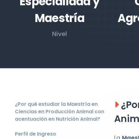
Especialidad y
Maestría
Agr
Nivel
¿Por
¿Por qué estudiar la Maestría en
Ciencias en Producción Animal con
Anim
acentuación en Nutrición Animal?
Perfil de Ingreso
La
Maest