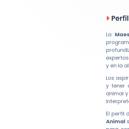
Perfi
La
Maes
programa
profundi
expertos
y en la 
Los aspi
y tener 
animal y
interpre
El perfil
Animal
s