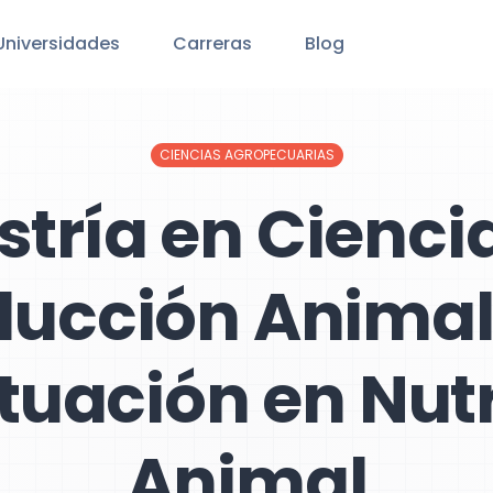
Universidades
Carreras
Blog
CIENCIAS AGROPECUARIAS
tría en Cienci
ducción Animal
tuación en Nutr
Animal