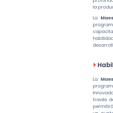
profunda
la produc
La
Maes
program
capacit
habilida
desarrol
Habil
La
Maes
program
innovado
través d
permitir