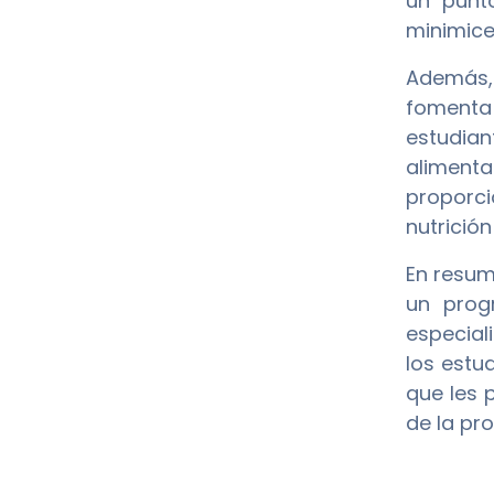
un punt
minimice
Además
fomenta
estudian
alimenta
proporci
nutrición
En resum
un prog
especial
los estu
que les 
de la pr