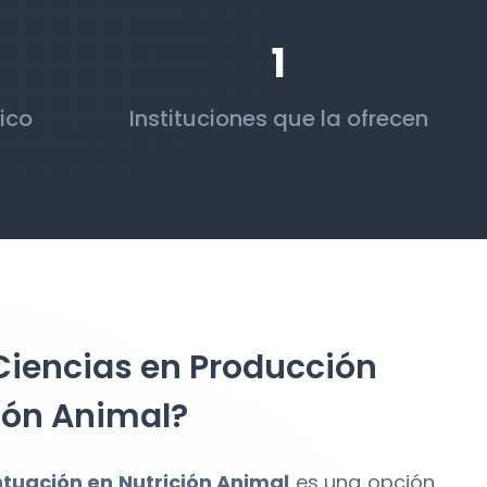
1
ico
Instituciones que la ofrecen
 Ciencias en Producción
ión Animal?
tuación en Nutrición Animal
es una opción