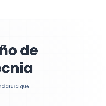
eño de
ecnia
enciatura que