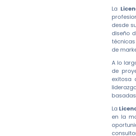
La
Lice
profesio
desde su
diseño d
técnicas
de marke
A lo lar
de proye
exitosa 
liderazg
basadas 
La
Licen
en la mo
oportun
consulto