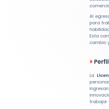
comercia
Al egres
para tra
habilida
Esta car
cambio y
Perfi
La
Lice
persona
ingresan
innovaci
trabajar