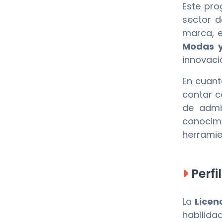
Este pro
sector d
marca, e
Modas y
innovaci
En cuant
contar c
de admi
conocimi
herramie
Perfi
La
Licen
habilida