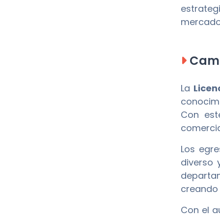
estrateg
mercado
Camp
La
Licen
conocimi
Con est
comercia
Los egr
diverso 
departa
creando
Con el a