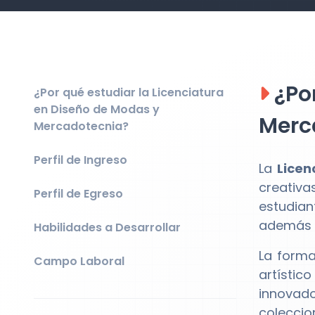
¿Por
¿Por qué estudiar la Licenciatura
en Diseño de Modas y
Merc
Mercadotecnia?
Perfil de Ingreso
La
Licen
creativa
Perfil de Egreso
estudian
además d
Habilidades a Desarrollar
La forma
Campo Laboral
artístic
innovado
coleccio