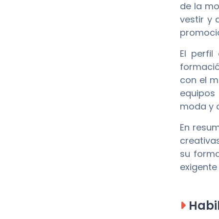
de la mo
vestir y
promocio
El perfi
formació
con el m
equipos 
moda y o
En resum
creativa
su form
exigente
Habil