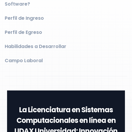
Software?
Perfil de Ingreso
Perfil de Egreso
Habilidades a Desarrollar
Campo Laboral
La
Licenciatura en Sistemas
Computacionales en línea
en
UDAX Universidad
: Innovación