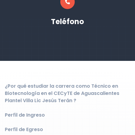
Teléfono
¿Por qué estudiar la carrera como Técnico en
Biotecnología en el CECyTE de Aguascalientes
Plantel Villa Lic Jesús Terán ?
Perfil de Ingreso
Perfil de Egreso