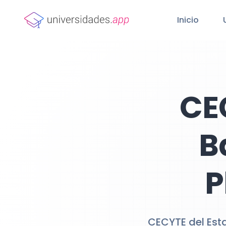
Inicio
CE
B
P
CECYTE del Esta