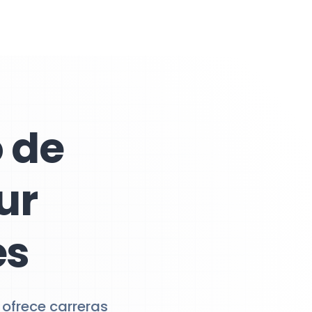
 de
ur
es
 ofrece carreras