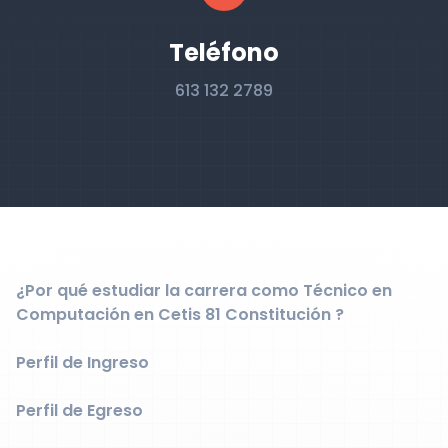
Teléfono
613 132 2789
¿Por qué estudiar la carrera como Técnico en
Computación en Cetis 81 Constitución ?
Perfil de Ingreso
Perfil de Egreso