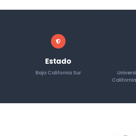
Estado
Baja California Sur
Univer
California