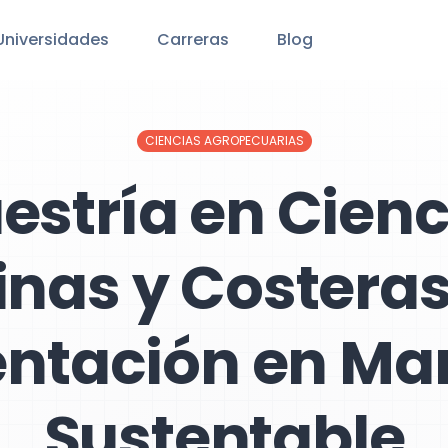
Universidades
Carreras
Blog
CIENCIAS AGROPECUARIAS
estría en Cienc
nas y Costera
entación en Ma
Sustentable