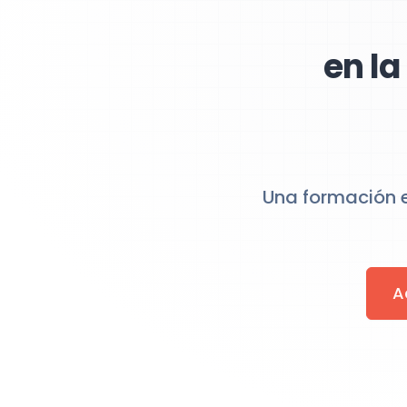
en l
Una formación e
A