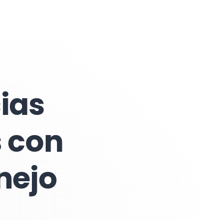
ias
s con
nejo