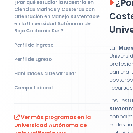
¿Por
¿Por qué estudiar la Maestría en
Ciencias Marinas y Costeras con
Coste
Orientación en Manejo Sustentable
en la Universidad Autónoma de
Unive
Baja California Sur ?
Perfil de Ingreso
La
Maes
Univers
Perfil de Egreso
profesio
carrera 
Habilidades a Desarrollar
costeros
recursos
Campo Laboral
Los est
Sustent
conocimi
Ver más programas en la
el desar
Universidad Autónoma de
trabajo e