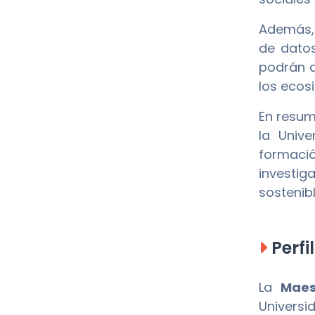
Además, 
de datos
podrán d
los ecos
En resum
la Univ
formaci
investig
sostenib
Perfi
La
Maes
Univers