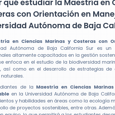
 qué estudiar la Maestría en 
ras con Orientación en Manej
rsidad Autónoma de Baja Cali
tría en Ciencias Marinas y Costeras con O
idad Autónoma de Baja California Sur es u
nales altamente capacitados en la gestión sosteni
se enfoca en el estudio de la biodiversidad mar
, así como en el desarrollo de estrategias de
 naturales.
udiantes de la
Maestría en Ciencias Marinas
able
en la Universidad Autónoma de Baja Califor
entos y habilidades en áreas como la ecología ma
rollo de proyectos sostenibles, entre otras. Ademá
n equipo, lo que permitirá a los estudiantes desar