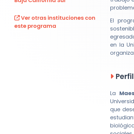
Baja California Sur
problem
Ver otras instituciones con
El prog
este programa
sostenib
egresad
en la Un
organiza
Perfi
La
Maes
Universi
que dese
estudia
biológic
sociales 