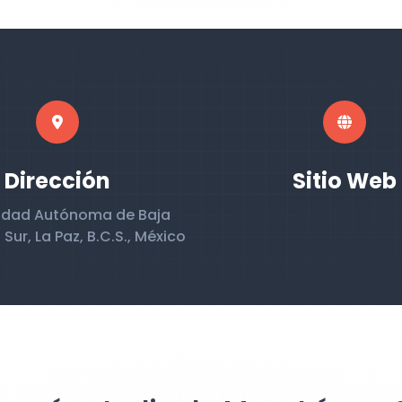
Dirección
Sitio Web
sidad Autónoma de Baja
 Sur, La Paz, B.C.S., México