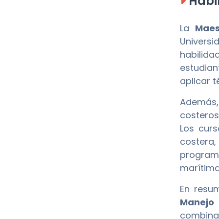
Habil
La
Maes
Universi
habilida
estudian
aplicar 
Además, 
costeros
Los curs
costera,
program
marítima
En resum
Manejo 
combinac