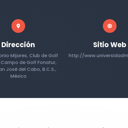
Dirección
Sitio Web
onio Mijares, Club de Golf
http://www.universidadm
 Campo de Golf Fonatur,
n José del Cabo, B.C.S.,
México