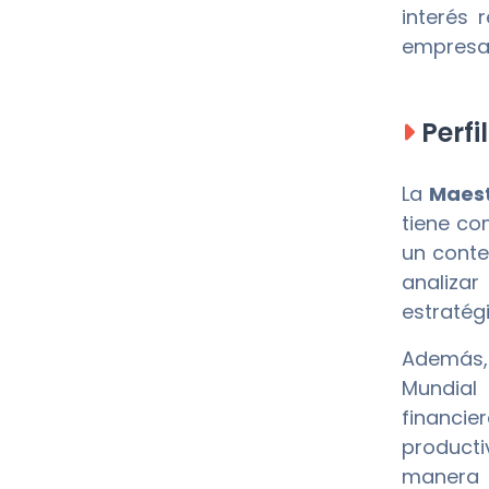
interés
empresar
Perfi
La
Maest
tiene co
un conte
analiza
estratég
Además,
Mundial
financi
producti
manera e