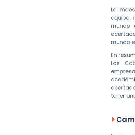
La maest
equipo, 
mundo d
acertada
mundo em
En resum
Los Cab
empresa
académic
acertada
tener un
Camp