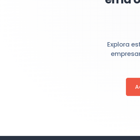
Explora es
empresar
A