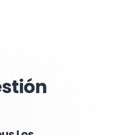
stión
us Los