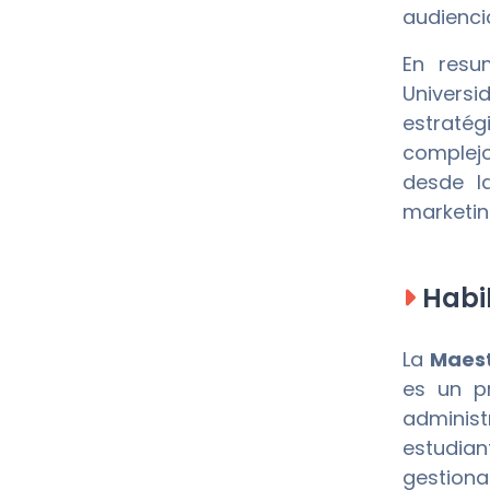
audienci
En resu
Universi
estratég
complejo
desde l
marketin
Habil
La
Maest
es un p
administ
estudian
gestiona