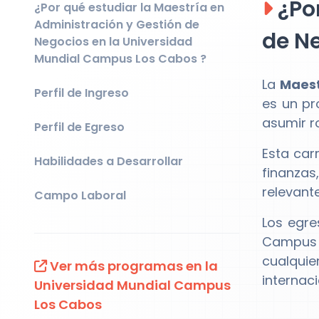
¿Por
¿Por qué estudiar la Maestría en
Administración y Gestión de
de N
Negocios en la Universidad
Mundial Campus Los Cabos ?
La
Maest
Perfil de Ingreso
es un p
asumir r
Perfil de Egreso
Esta car
Habilidades a Desarrollar
finanzas
relevant
Campo Laboral
Los egr
Campus 
cualqu
Ver más programas en la
internaci
Universidad Mundial Campus
Los Cabos