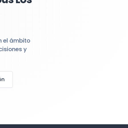
n el ámbito
isiones y
ón