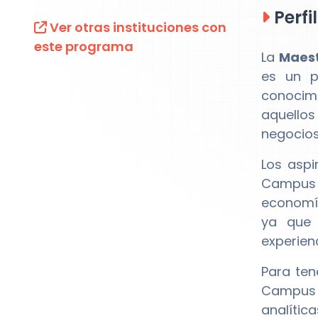
Perfi
Ver otras instituciones con
este programa
La
Maest
es un p
conocim
aquellos
negocios
Los aspi
Campus L
economía
ya que 
experien
Para ten
Campus 
analític