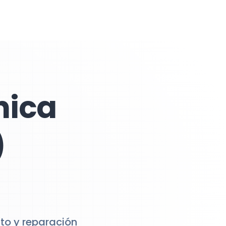
nica
)
nto y reparación