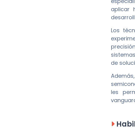
especia
aplicar 
desarrol
Los técn
experim
precisió
sistemas
de soluc
Además,
semicond
les perm
vanguard
Habil