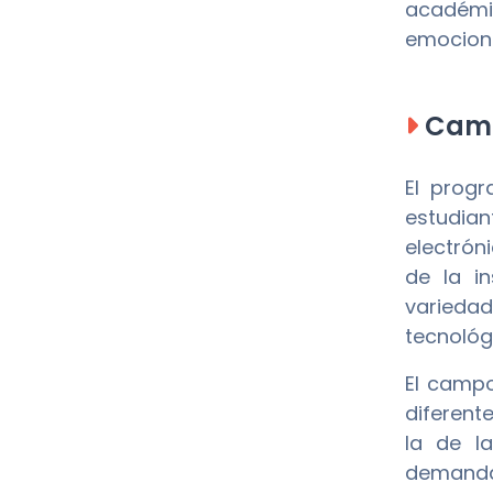
académic
emociona
Camp
El prog
estudia
electrón
de la i
variedad
tecnológ
El campo
diferente
la de l
demanda,