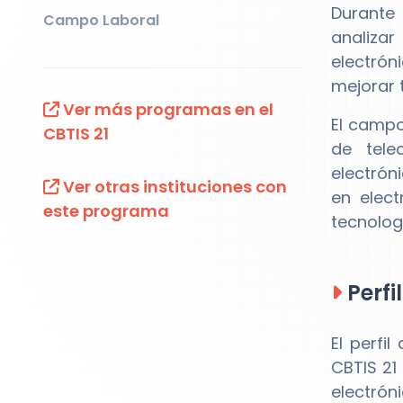
Durante
Campo Laboral
analiza
electrón
mejorar 
Ver más programas en el
El campo
CBTIS 21
de tele
electrón
Ver otras instituciones con
en elec
este programa
tecnolog
Perfi
El perfi
CBTIS 21
electrón