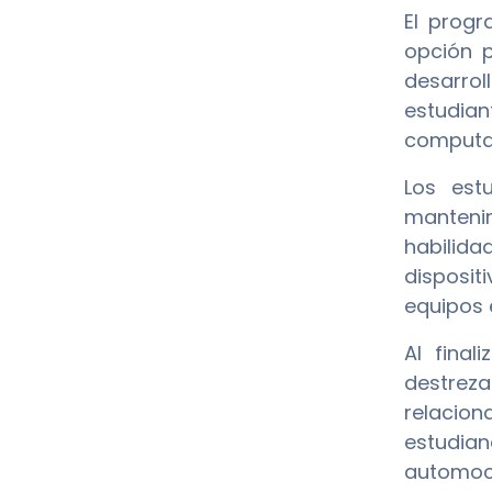
El prog
opción p
desarrol
estudian
computa
Los est
mantenim
habilida
disposit
equipos 
Al final
destrez
relacion
estudian
automoc