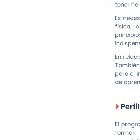
tener ha
Es neces
física, 
principi
indispen
En relac
También 
para el 
de apren
Perfi
El prog
formar 