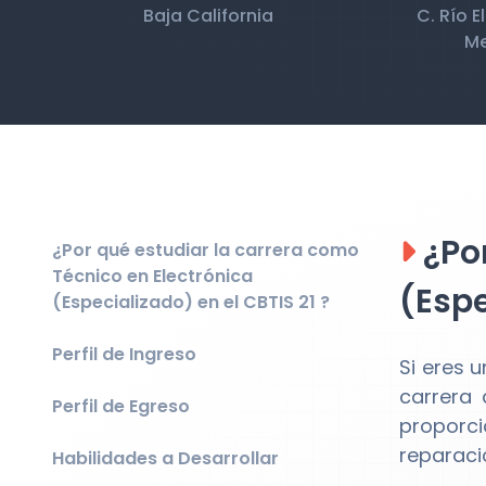
Baja California
C. Río E
Me
¿Por
¿Por qué estudiar la carrera como
Técnico en Electrónica
(Espe
(Especializado) en el CBTIS 21 ?
Perfil de Ingreso
Si eres 
carrera 
Perfil de Egreso
proporci
reparaci
Habilidades a Desarrollar