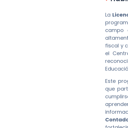
La
Licen
programa
campo d
altament
fiscal y
el Cent
reconoci
Educació
Este pro
que part
cumplirs
aprende
informac
Contado
fortale