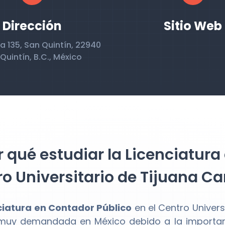
Dirección
Sitio Web
a 135, San Quintín, 22940
Quintín, B.C., México
 qué estudiar la Licenciatura
o Universitario de Tijuana C
ciatura en Contador Público
en el Centro Univer
muy demandada en México debido a la importanci