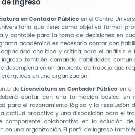
l de Ingreso
ciatura en Contador Público
en el Centro Univer
universitaria que tiene como objetivo formar pr
ra y contable para la toma de decisiones en cual
grama académico es necesario contar con habi
capacidad analítica y crítica para el análisis e i
e ingreso también demanda habilidades comunic
se desempeña en un ambiente de trabajo que requi
 jerárquicos en una organización.
iante de
Licenciatura en Contador Público
en el 
 deberá contar con una formación básica en 
d para el razonamiento lógico y la resolución
a actitud proactiva y una disposición para el tr
te componente colaborativo en la solución de 
n en una organización. El perfil de ingreso tamb