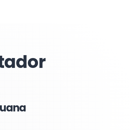
tador
ijuana