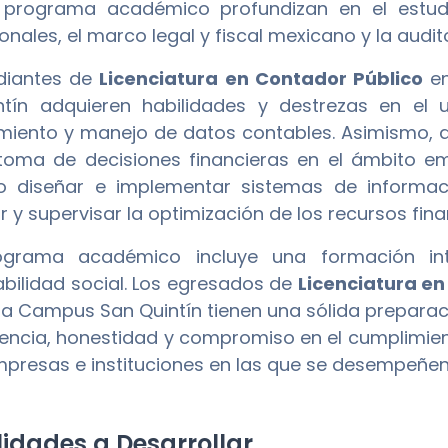
 programa académico profundizan en el estud
onales, el marco legal y fiscal mexicano y la audito
diantes de
Licenciatura en Contador Público
en
ntín adquieren habilidades y destrezas en el 
iento y manejo de datos contables. Asimismo, de
toma de decisiones financieras en el ámbito em
 diseñar e implementar sistemas de informació
r y supervisar la optimización de los recursos fin
ograma académico incluye una formación in
bilidad social. Los egresados de
Licenciatura en
na Campus San Quintín tienen una sólida preparaci
encia, honestidad y compromiso en el cumplimient
mpresas e instituciones en las que se desempeñen
idades a Desarrollar