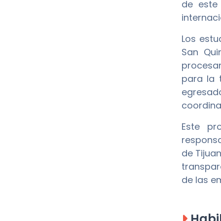
de este
internaci
Los estu
San Qui
procesam
para la 
egresado
coordina
Este pr
responsa
de Tijua
transpar
de las e
Habil