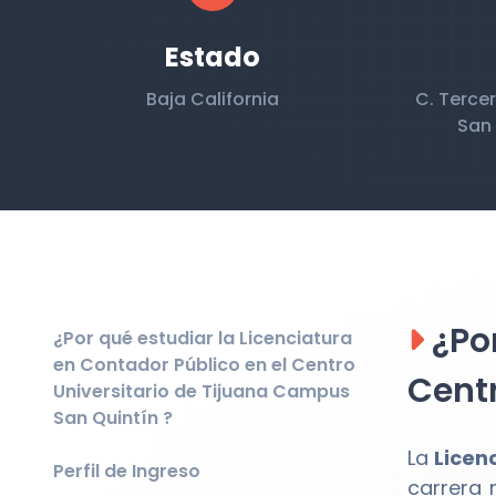
Estado
Baja California
C. Tercer
San 
¿Por
¿Por qué estudiar la Licenciatura
en Contador Público en el Centro
Centr
Universitario de Tijuana Campus
San Quintín ?
La
Licen
Perfil de Ingreso
carrera 