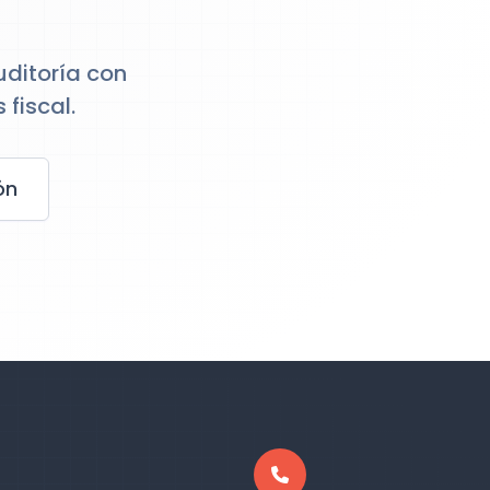
uditoría con
 fiscal.
ón