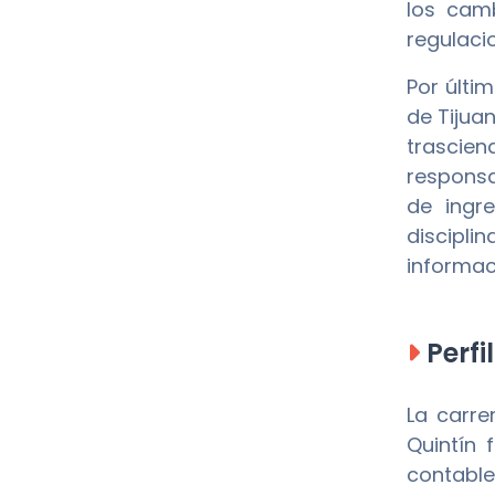
los camb
regulaci
Por últi
de Tijua
trascien
responsa
de ingre
discipli
informac
Perfi
La carr
Quintín 
contable