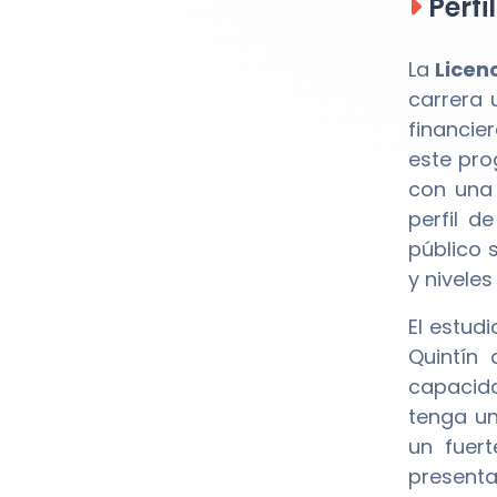
Perfi
La
Licen
carrera 
financie
este pro
con una 
perfil d
público 
y niveles
El estud
Quintín
capacida
tenga un
un fuer
presenta