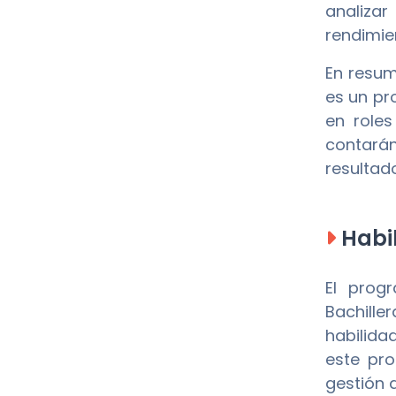
analizar
rendimie
En resum
es un p
en role
contarán
resultado
Habil
El pro
Bachill
habilida
este pr
gestión 