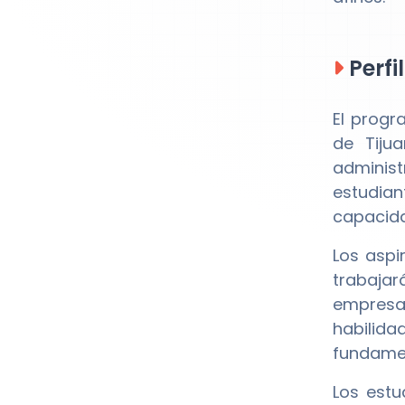
Perfi
El prog
de Tiju
administ
estudian
capacida
Los aspi
trabaja
empresar
habilida
fundamen
Los est