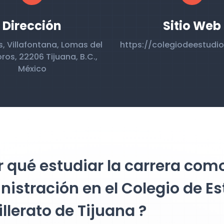
Dirección
Sitio Web
s, Villafontana, Lomas del
https://colegiodeestudi
os, 22206 Tijuana, B.C.,
México
 qué estudiar la carrera com
istración en el Colegio de Es
llerato de Tijuana ?