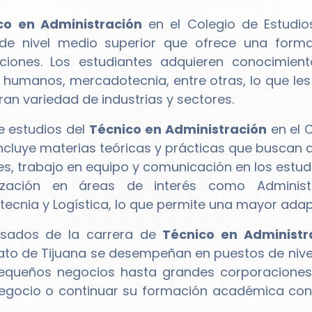
co en Administración
en el Colegio de Estudios
 de nivel medio superior que ofrece una form
ciones. Los estudiantes adquieren conocimien
 humanos, mercadotecnia, entre otras, lo que l
ran variedad de industrias y sectores.
de estudios del
Técnico en Administración
en el C
incluye materias teóricas y prácticas que buscan d
es, trabajo en equipo y comunicación en los estud
lización en áreas de interés como Adminis
ecnia y Logística, lo que permite una mayor adapt
esados de la carrera de
Técnico en Administr
rato de Tijuana se desempeñan en puestos de niv
equeños negocios hasta grandes corporaciones
egocio o continuar su formación académica con 