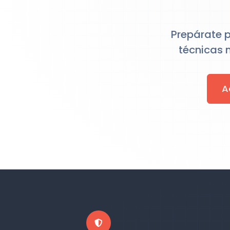
Prepárate p
técnicas m
A