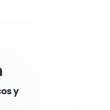
n
cos y