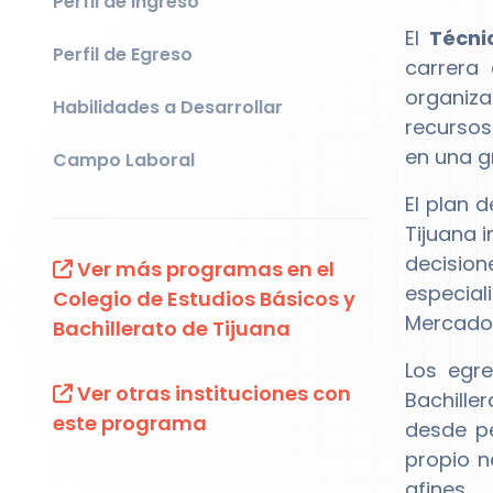
Perfil de Ingreso
El
Técni
Perfil de Egreso
carrera
organiza
Habilidades a Desarrollar
recursos
en una g
Campo Laboral
El plan 
Tijuana 
decision
Ver más programas en el
especia
Colegio de Estudios Básicos y
Mercadot
Bachillerato de Tijuana
Los egr
Ver otras instituciones con
Bachille
este programa
desde p
propio n
afines.