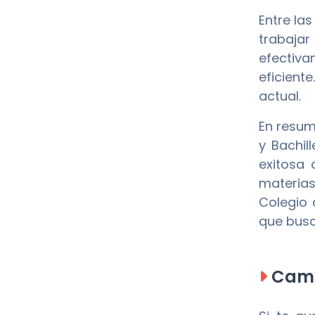
Entre la
trabajar
efectiva
eficient
actual.
En resu
y Bachil
exitosa 
materias
Colegio 
que busc
Camp