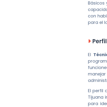
Básicos 
capacida
con habi
para el 
Perfi
El
Técni
program
funcion
manejar
administ
El perfil
Tijuana 
para ide