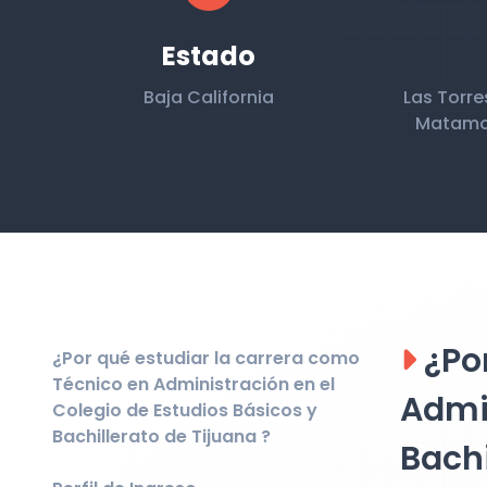
Estado
Baja California
Las Torre
Matamor
¿Por
¿Por qué estudiar la carrera como
Técnico en Administración en el
Admin
Colegio de Estudios Básicos y
Bachillerato de Tijuana ?
Bachi