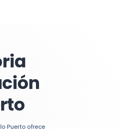
ria
ación
erto
lo Puerto ofrece