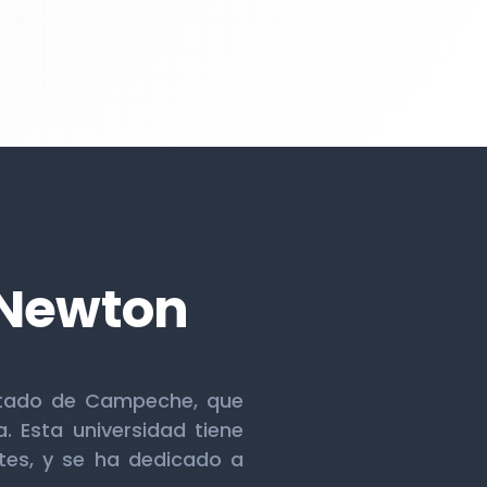
c Newton
estado de Campeche, que
 Esta universidad tiene
ntes, y se ha dedicado a