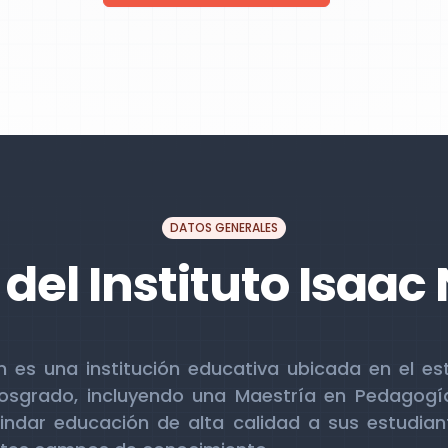
DATOS GENERALES
del Instituto Isaa
on es una institución educativa ubicada en el 
sgrado, incluyendo una Maestría en Pedagogía.
rindar educación de alta calidad a sus estudia