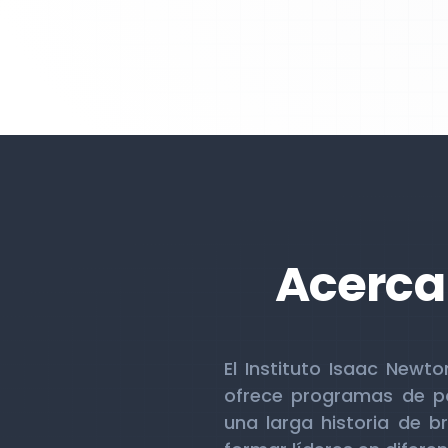
Acerca 
El Instituto Isaac Newt
ofrece programas de po
una larga historia de b