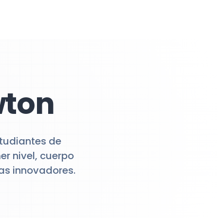
wton
studiantes de
r nivel, cuerpo
as innovadores.