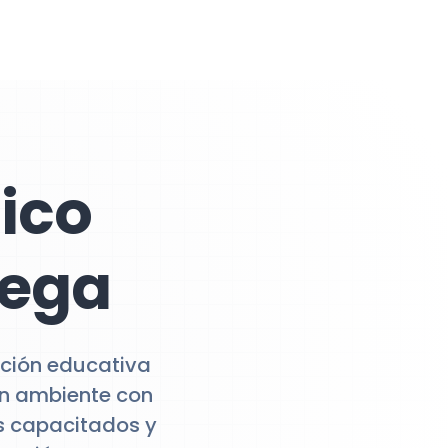
gico
cega
tución educativa
un ambiente con
s capacitados y