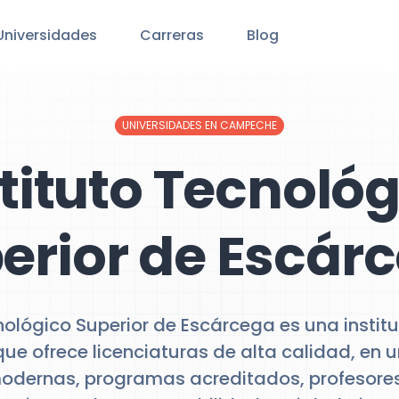
Universidades
Carreras
Blog
UNIVERSIDADES EN CAMPECHE
tituto Tecnoló
erior de Escár
cnológico Superior de Escárcega es una insti
e ofrece licenciaturas de alta calidad, en 
modernas, programas acreditados, profesore