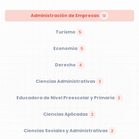
Administración de Empresas
13
Turismo
5
Economía
5
Derecho
4
Ciencias Administrativas
3
Educadora de Nivel Preescolar y Primaria
2
Ciencias Aplicadas
2
Ciencias Sociales y Administrativas
2