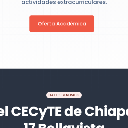
actividades extracurriculares.
Oferta Académica
DATOS GENERALES
el CECyTE de Chiapa