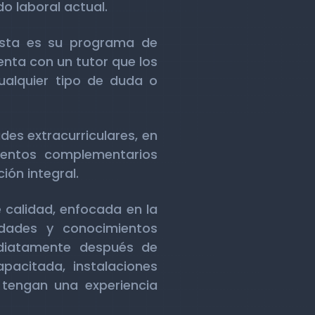
o laboral actual.
vista es su programa de
enta con un tutor que los
ualquier tipo de duda o
des extracurriculares, en
mientos complementarios
ón integral.
e calidad, enfocada en la
idades y conocimientos
ediatamente después de
acitada, instalaciones
tengan una experiencia