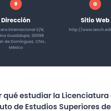
Dirección
Sitio Web
era Internacional S/N,
http://www.iesch.ed
ina Guadalupe, 30098
n de Domínguez, Chis.,
México
 qué estudiar la Licenciatura 
tuto de Estudios Superiores d