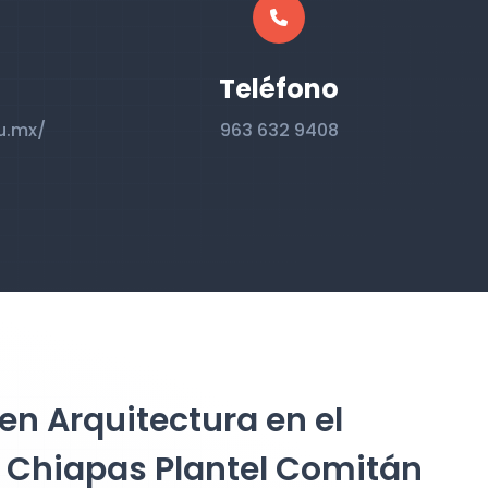
Teléfono
u.mx/
963 632 9408
en Arquitectura en el
e Chiapas Plantel Comitán