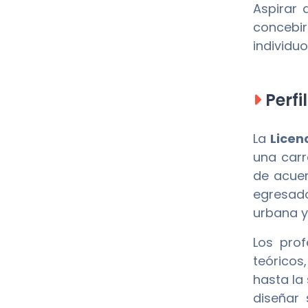
Aspirar 
concebir
individu
Perfi
La
Licen
una carr
de acuer
egresado
urbana y
Los pro
teóricos
hasta la
diseñar 