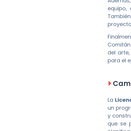
Además, 
equipo,
También 
proyecto
Finalmen
Comitán 
del arte
para el e
Camp
La
Licen
un progr
y constr
que se p