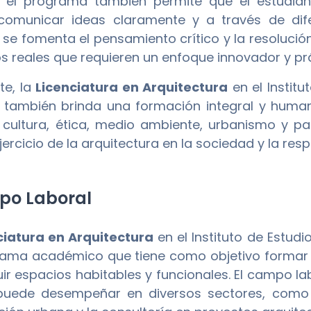
el programa también permite que el estudiant
 comunicar ideas claramente y a través de dif
se fomenta el pensamiento crítico y la resolución
s reales que requieren un enfoque innovador y prá
te, la
Licenciatura en Arquitectura
en el Institu
también brinda una formación integral y humani
, cultura, ética, medio ambiente, urbanismo y 
jercicio de la arquitectura en la sociedad y la res
o Laboral
ciatura en Arquitectura
en el Instituto de Estud
ama académico que tiene como objetivo formar p
uir espacios habitables y funcionales. El campo la
uede desempeñar en diversos sectores, como la 