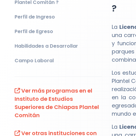
Plantel Comitán ?
?
Perfil de Ingreso
La
Licen
Perfil de Egreso
una carr
y funcio
Habilidades a Desarrollar
parques 
combina 
Campo Laboral
Los estu
Plantel 
realizac
Ver más programas en el
en la co
Instituto de Estudios
egresado
Superiores de Chiapas Plantel
mundo en
Comitán
La
Licen
Ver otras instituciones con
una carr