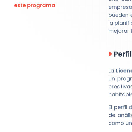
este programa
empresa
pueden e
la plani
mejorar 
Perfi
La
Licen
un prog
creativa
habitabl
El perfi
de análi
como una