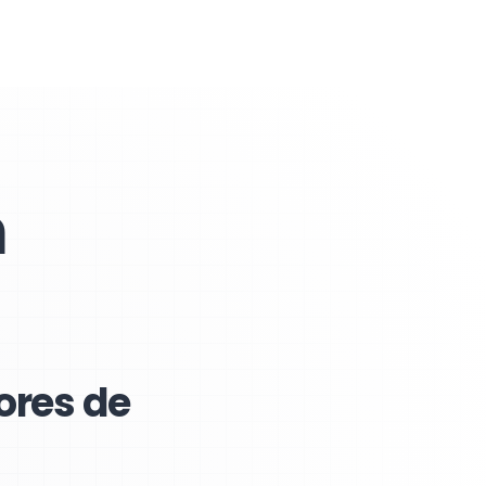
n
iores de