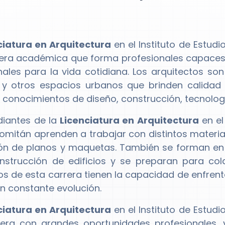
ciatura en Arquitectura
en el Instituto de Estud
era académica que forma profesionales capaces 
nales para la vida cotidiana. Los arquitectos son
y otros espacios urbanos que brinden calidad 
conocimientos de diseño, construcción, tecnologí
diantes de la
Licenciatura en Arquitectura
en el
Comitán aprenden a trabajar con distintos materiale
ión de planos y maquetas. También se forman en 
nstrucción de edificios y se preparan para cola
s de esta carrera tienen la capacidad de enfrent
 constante evolución.
ciatura en Arquitectura
en el Instituto de Estud
era con grandes oportunidades profesionales, 