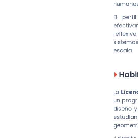
humanas
El perf
efectiva
reflexiv
sistemas
escala.
Habil
La
Licen
un progr
diseño y
estudia
geometría