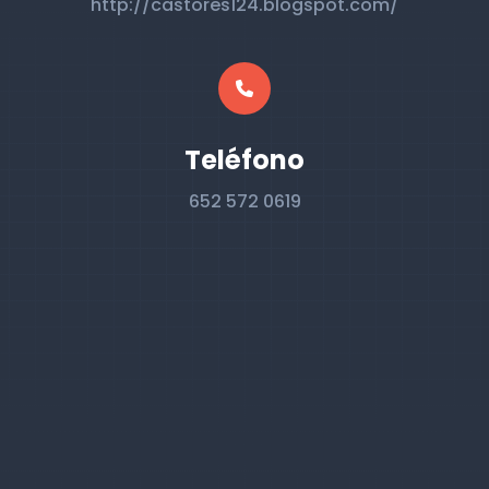
http://castores124.blogspot.com/
Teléfono
652 572 0619