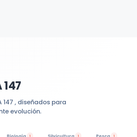
 147
 147 , diseñados para
te evolución.
Biología
Silvicultura
Pesca
1
1
1