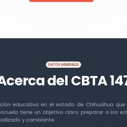
DATOS GENERALES
Acerca del CBTA 14
ución educativa en el estado de Chihuahua que
escuela tiene un objetivo claro: preparar a los 
balizado y cambiante.