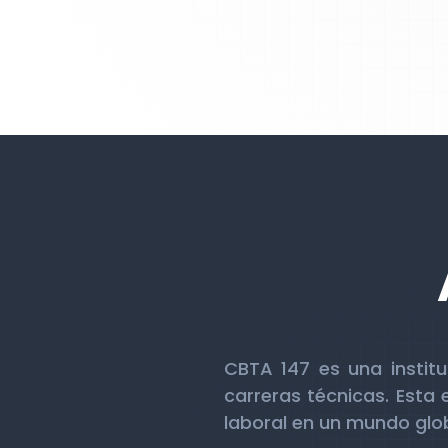
CBTA 147 es una instit
carreras técnicas. Esta 
laboral en un mundo glo