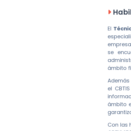
Habil
El
Técni
especial
empresas
se encu
administ
ámbito fi
Además d
el CBTIS
informac
ámbito e
garantiz
Con las 