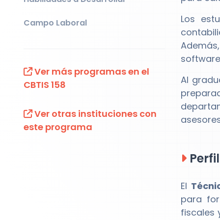
Los est
Campo Laboral
contabil
Además, 
software
Ver más programas en el
Al gradu
CBTIS 158
prepara
departa
Ver otras instituciones con
asesores
este programa
Perfi
El
Técni
para for
fiscales