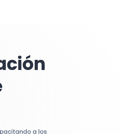
ación
e
apacitando a los