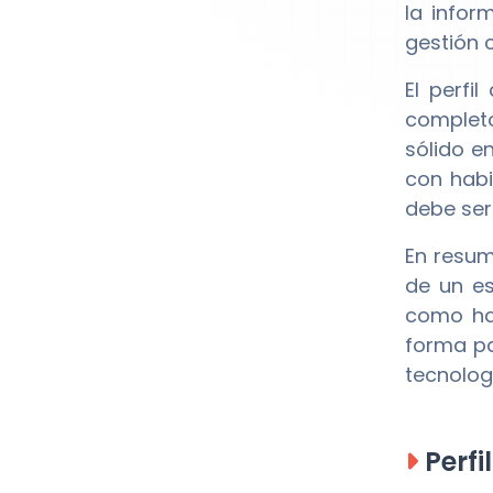
la infor
gestión c
El perfi
complet
sólido e
con habi
debe ser
En resume
de un es
como hab
forma pa
tecnolog
Perfi