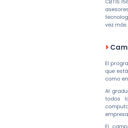
CBTIS 15
asesores
tecnolog
vez más 
Camp
El prog
que está
como en 
Al gradu
todos l
computac
empresas 
El camp