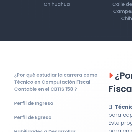
Chihuahua
Calle de
Campest
Chih
¿Po
¿Por qué estudiar la carrera como
Técnico en Computación Fiscal
Fisca
Contable en el CBTIS 158 ?
Perfil de Ingreso
El
Técni
para cap
Perfil de Egreso
Este pro
para calc
Habilidades a Desarrollar