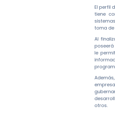
El perfi
tiene co
sistemas 
toma de 
Al final
poseerá 
le permi
informac
programa
Además,
empresas
gubernam
desarrol
otros.