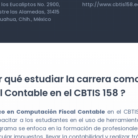
 los Eucaliptos No. 2900,
http://www.cbtis158.
re las Alamedas, 31415
uahua, Chih., México
r qué estudiar la carrera co
l Contable en el CBTIS 158 ?
co en Computación Fiscal Contable
en el CBTI
acitar a los estudiantes en el uso de herramienta
grama se enfoca en la formación de profesionales
ular impuestos, llevar la contabilidad y realizar tr