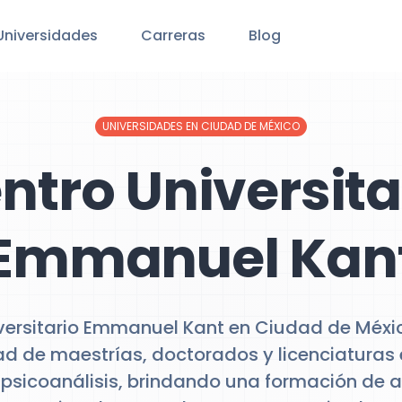
Universidades
Carreras
Blog
UNIVERSIDADES EN CIUDAD DE MÉXICO
ntro Universita
Emmanuel Kan
iversitario Emmanuel Kant en Ciudad de Méxi
d de maestrías, doctorados y licenciaturas
 psicoanálisis, brindando una formación de a