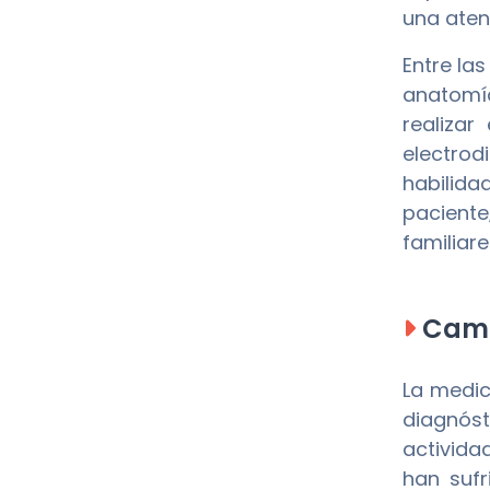
una atenc
Entre la
anatomía
realizar
electrod
habilida
paciente
familiare
Camp
La medic
diagnóst
activida
han sufr