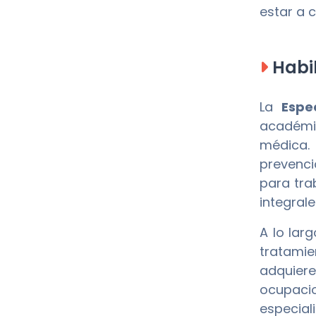
estar a c
Habil
La
Espe
académic
médica. 
prevenci
para tra
integral
A lo lar
tratami
adquier
ocupacio
especial