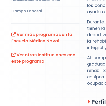
los cono
Campo Laboral
ayuden a
Durante 
tienen l
Ver más programas en la
deportiv
Escuela Médico Naval
la rehab
integral 
Ver otras instituciones con
Al comp
este programa
graduad
rehabili
equipos 
ocupacio
Perfi