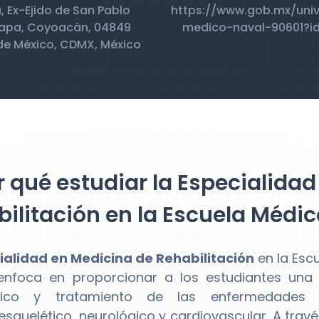
 Ex-Ejido de San Pablo
https://www.gob.mx/univ
apa, Coyoacán, 04849
medico-naval-90601?i
de México, CDMX, México
 qué estudiar la Especialida
ilitación en la Escuela Médic
ialidad en Medicina de Rehabilitación
en la Esc
nfoca en proporcionar a los estudiantes una 
stico y tratamiento de las enfermedades 
squelético, neurológico y cardiovascular. A travé