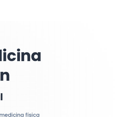
icina
ón
l
medicina física