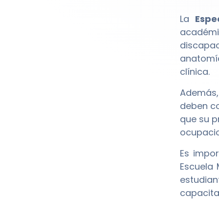
La
Espe
académi
discapac
anatomía
clínica.
Además, 
deben co
que su p
ocupacio
Es impor
Escuela 
estudian
capacita