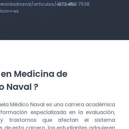
ersidadnaval/articulos/escuela-
872 452 7538
diom=es
d en Medicina de
o Naval ?
uela Médico Naval es una carrera académica
formación especializada en la evaluación,
y trastornos que afectan el sistema
s de esta carrera, los estudiantes adquieren