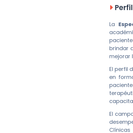
Perfi
La
Espe
académic
paciente
brindar 
mejorar l
El perfi
en forma
paciente
terapéu
capacita
El campo
desempeñ
Clínicas