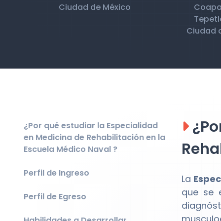
Ciudad de México
Coapa,
Tepetl
Ciudad 
¿Por
¿Por qué estudiar la Especialidad
en Medicina de Rehabilitación en la
Rehab
Escuela Médico Naval ?
Perfil de Ingreso
La
Espec
que se e
Perfil de Egreso
diagnó
musculoe
Habilidades a Desarrollar