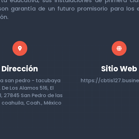
rta educativa, sus instalaciones de primera cl
on garantía de un futuro promisorio para los 
ión.
Dirección
Sitio Web
ra san pedro - tacubaya
https://cbtis127.busine
, De Los Alamos 516, El
, 27845 San Pedro de las
 coahuila, Coah., México