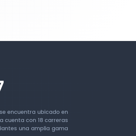
7
7 se encuentra ubicado en
va cuenta con 18 carreras
udiantes una amplia gama