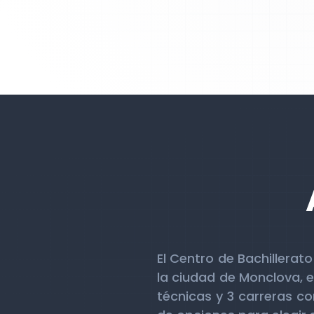
El Centro de Bachillerat
la ciudad de Monclova, e
técnicas y 3 carreras c