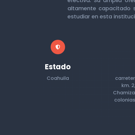
efectiva. Su amplia ofe
altamente capacitado s
estudiar en esta instituc
Estado
Coahuila
carrete
km. 2
Chamizal
colonias