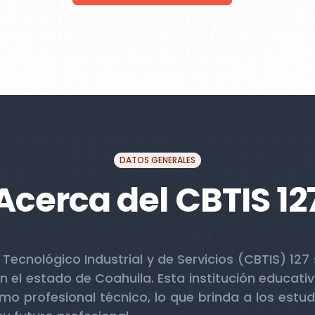
DATOS GENERALES
Acerca del CBTIS 12
o Tecnológico Industrial y de Servicios (CBTIS) 12
n el estado de Coahuila. Esta institución educati
omo profesional técnico, lo que brinda a los est