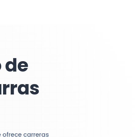
 de
arras
e ofrece carreras