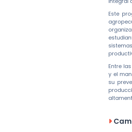
integral
Este pro
agropec
organiza
estudia
sistemas
producti
Entre la
y el man
su preve
producci
altament
Camp