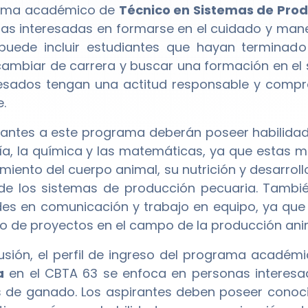
rama académico de
Técnico en Sistemas de Pro
as interesadas en formarse en el cuidado y manej
 puede incluir estudiantes que hayan terminad
ambiar de carrera y buscar una formación en el 
resados tengan una actitud responsable y compr
.
rantes a este programa deberán poseer habilida
gía, la química y las matemáticas, ya que estas 
miento del cuerpo animal, su nutrición y desarroll
e los sistemas de producción pecuaria. Tambié
des en comunicación y trabajo en equipo, ya que
lo de proyectos en el campo de la producción ani
usión, el perfil de ingreso del programa académ
a
en el CBTA 63 se enfoca en personas interesa
 de ganado. Los aspirantes deben poseer conoci