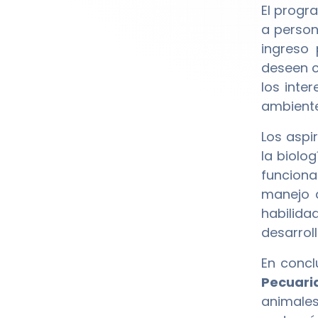
El prog
a person
ingreso
deseen c
los inte
ambiente
Los aspi
la biolo
funciona
manejo d
habilida
desarrol
En concl
Pecuari
animales