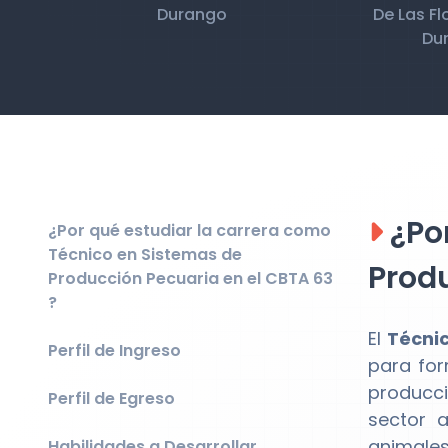
Durango
De Las Fl
Dur
¿Por
¿Por qué estudiar la carrera como
Técnico en Sistemas de
Produ
Producción Pecuaria en el CBTA 63
?
El
Técni
Perfil de Ingreso
para for
producci
Perfil de Egreso
sector 
animales
Habilidades a Desarrollar