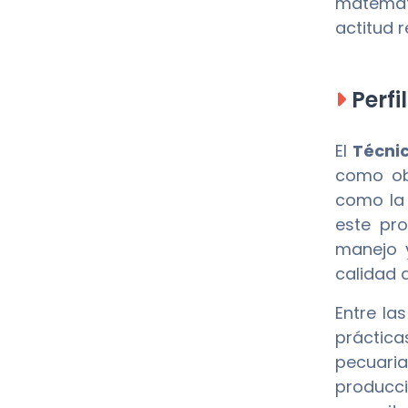
matemáti
actitud 
Perfi
El
Técni
como obj
como la 
este pr
manejo 
calidad 
Entre la
práctica
pecuari
producci