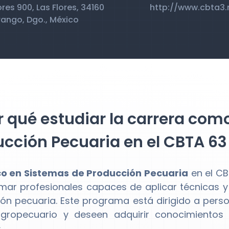
ores 900, Las Flores, 34160
http://www.cbta3
ango, Dgo., México
 qué estudiar la carrera com
cción Pecuaria en el CBTA 63
co en Sistemas de Producción Pecuaria
en el C
mar profesionales capaces de aplicar técnicas y
ón pecuaria. Este programa está dirigido a perso
agropecuario y deseen adquirir conocimientos 
.