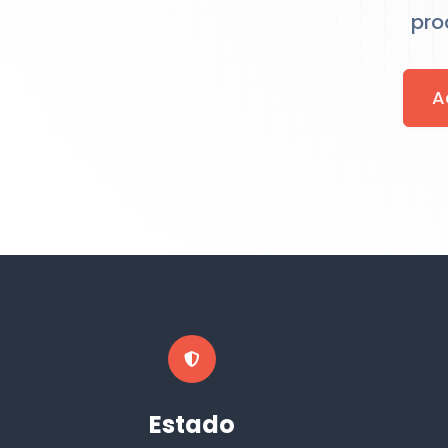
pro
A
Estado