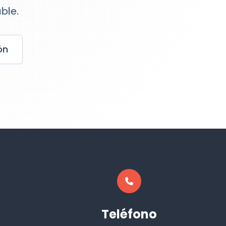
ble.
ón
Teléfono