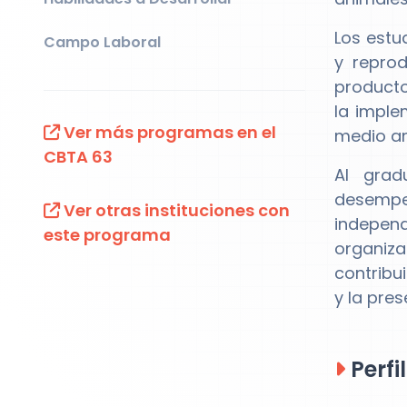
Los estu
Campo Laboral
y reprod
producto
la imple
Ver más programas en el
medio a
CBTA 63
Al grad
desempe
Ver otras instituciones con
indepen
este programa
organiza
contribu
y la pre
Perfi