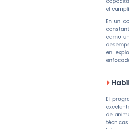
capacitad
el cumpl
En un co
constan
como un 
desempeñ
en expl
enfocada
Habil
El prog
excelent
de anima
técnicas