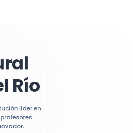
ral
l Río
ución líder en
 profesores
novador.