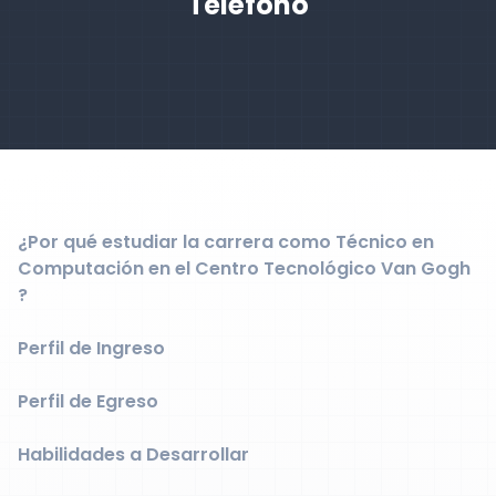
Teléfono
¿Por qué estudiar la carrera como Técnico en
Computación en el Centro Tecnológico Van Gogh
?
Perfil de Ingreso
Perfil de Egreso
Habilidades a Desarrollar