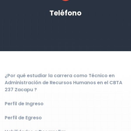
Teléfono
¿Por qué estudiar la carrera como Técnico en
Administración de Recursos Humanos en el CBTA
237 Zacapu ?
Perfil de Ingreso
Perfil de Egreso