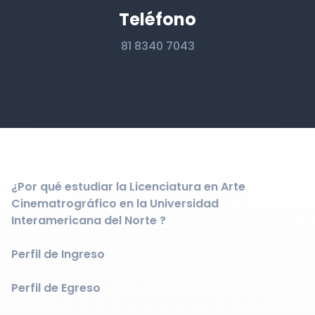
Teléfono
81 8340 7043
¿Por qué estudiar la Licenciatura en Arte
Cinematrográfico en la Universidad
Interamericana del Norte ?
Perfil de Ingreso
Perfil de Egreso