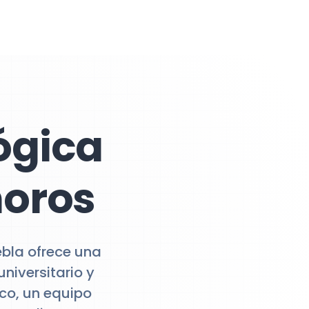
ógica
moros
bla ofrece una
niversitario y
co, un equipo