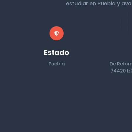
estudiar en Puebla y ava
Estado
Puebla
De Refor
74420 Iz