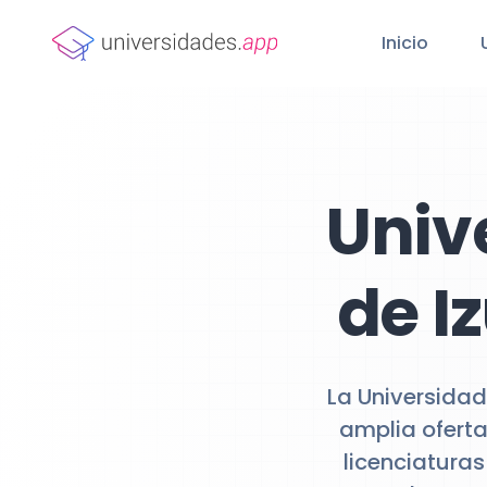
Inicio
Univ
de I
La Universida
amplia oferta
licenciatura