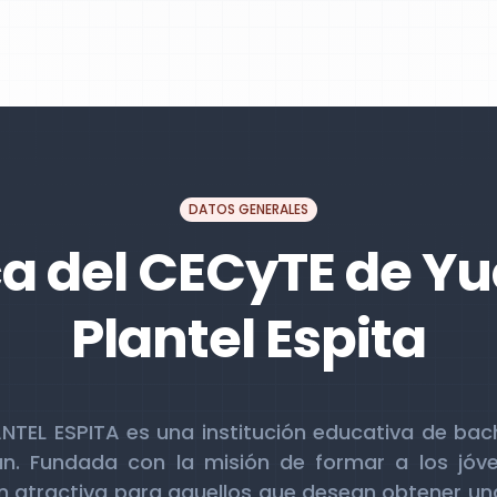
DATOS GENERALES
a del CECyTE de Y
Plantel Espita
EL ESPITA es una institución educativa de bach
n. Fundada con la misión de formar a los jóve
n atractiva para aquellos que desean obtener un