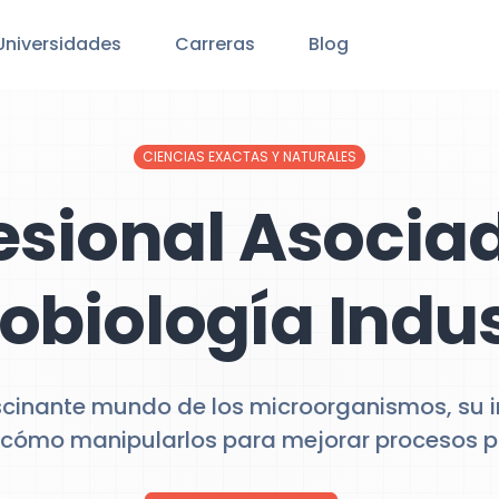
Universidades
Carreras
Blog
CIENCIAS EXACTAS Y NATURALES
esional Asocia
obiología Indus
ascinante mundo de los microorganismos, su 
y cómo manipularlos para mejorar procesos p