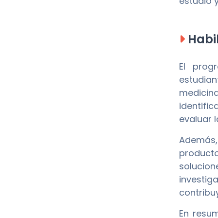
estudio 
Habil
El pro
estudian
medicina
identifi
evaluar 
Además,
producto
solucio
investig
contribu
En resu