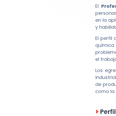
El
Profe
personas
en la ap
y habilid
El perfi
química 
problema
el trabaj
Los egre
industri
de produ
como la I
Perfi