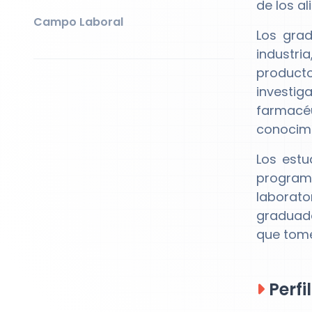
de los a
Campo Laboral
Los gra
industri
product
investi
farmacé
conocimi
Los estu
programa
laborato
graduado
que tome
Perfi