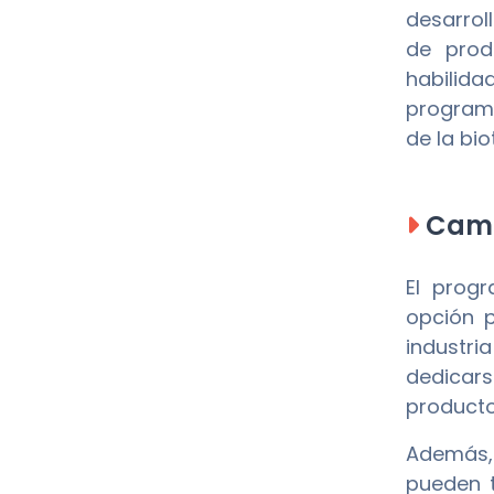
desarrol
de produ
habilida
programa
de la bi
Camp
El prog
opción p
industri
dedicars
producto
Además, 
pueden t