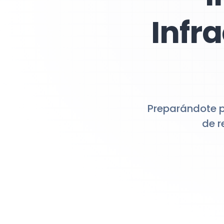
Infr
Preparándote pa
de r