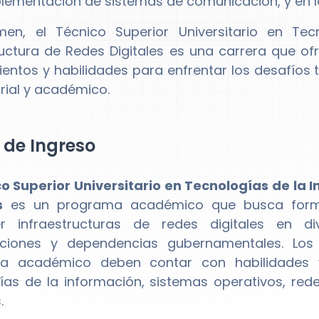
plementación de sistemas de comunicación, y en l
men, el Técnico Superior Universitario en Te
ructura de Redes Digitales es una carrera que o
entos y habilidades para enfrentar los desafíos 
ial y académico.
l de Ingreso
o Superior Universitario en Tecnologías de la 
s
es un programa académico que busca formar
r infraestructuras de redes digitales en d
aciones y dependencias gubernamentales. Los
a académico deben contar con habilidades 
ías de la información, sistemas operativos, red
.