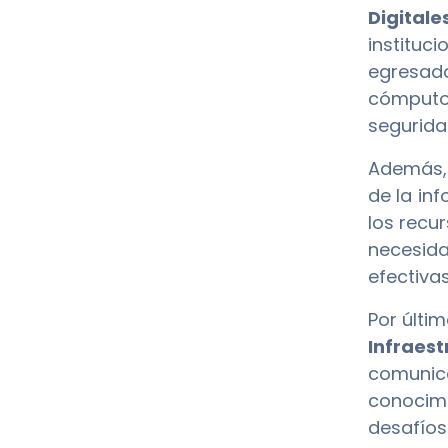
Digitale
instituc
egresad
cómputo
segurida
Además, 
de la in
los recu
necesida
efectivas
Por últi
Infraest
comunic
conocimi
desafíos