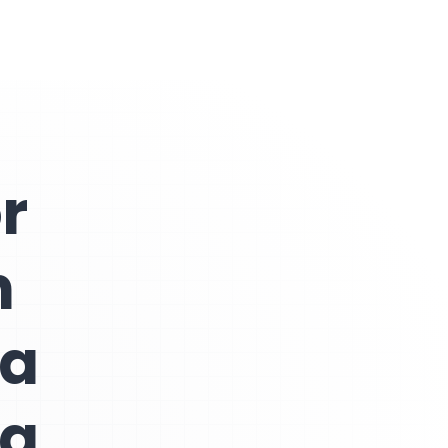
r
n
la
ea