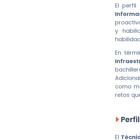
El perf
Informac
proactiv
y habil
habilida
En térmi
Infraest
bachill
Adiciona
como mat
retos que
Perfi
El
Técnic