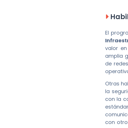
Habil
El prog
Infraest
valor en
amplia g
de redes
operativ
Otras ha
la segur
con la c
estándar
comunica
con otro