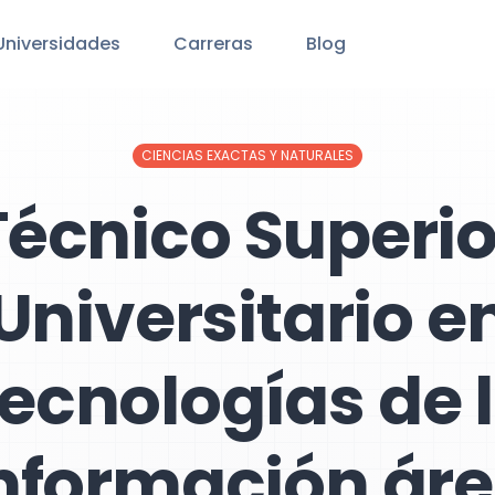
Universidades
Carreras
Blog
CIENCIAS EXACTAS Y NATURALES
Técnico Superio
Universitario e
ecnologías de 
nformación ár