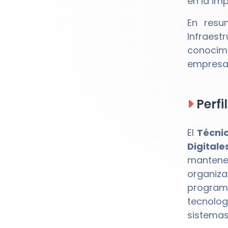
en la im
En resu
Infraest
conocimi
empresar
Perfi
El
Técnic
Digitale
mantene
organiz
program
tecnolog
sistemas