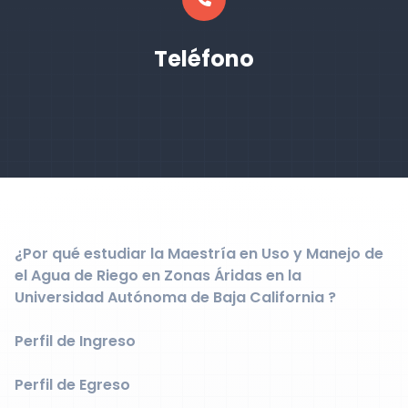
Teléfono
¿Por qué estudiar la Maestría en Uso y Manejo de
el Agua de Riego en Zonas Áridas en la
Universidad Autónoma de Baja California ?
Perfil de Ingreso
Perfil de Egreso