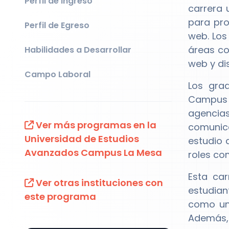
Perfil de Ingreso
carrera 
para pro
Perfil de Egreso
web. Los
áreas co
Habilidades a Desarrollar
web y di
Campo Laboral
Los gra
Campus 
agencia
Ver más programas en la
comunica
Universidad de Estudios
estudio 
Avanzados Campus La Mesa
roles co
Esta car
Ver otras instituciones con
estudian
este programa
como un 
Además, 