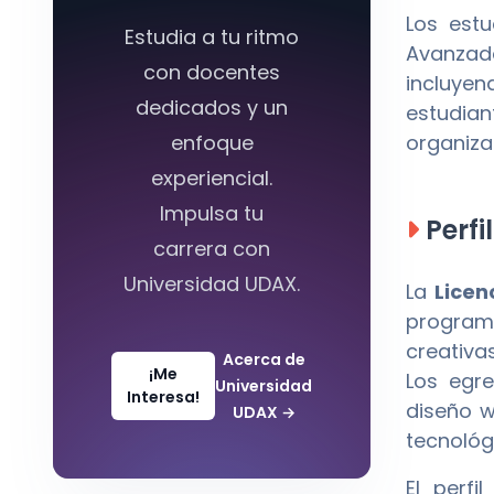
Los est
Estudia a tu ritmo
Avanzad
con docentes
incluyen
dedicados y un
estudia
enfoque
organiza
experiencial.
Impulsa tu
Perfi
carrera con
Universidad UDAX.
La
Licen
program
creativa
Acerca de
¡Me
Los egre
Universidad
Interesa!
diseño w
UDAX
→
tecnológ
El perf