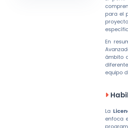
comprend
para el 
proyecto
específi
En resu
Avanzad
ámbito d
diferent
equipo d
Habil
La
Licen
enfoca e
program