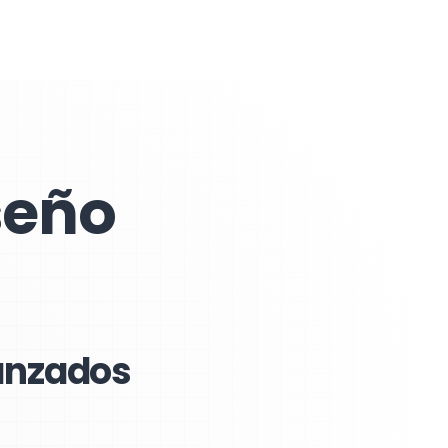
seño
vanzados