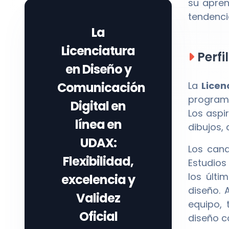
su apren
tendenci
La
Licenciatura
Perfi
en Diseño y
Comunicación
La
Licen
programa
Digital en
Los aspi
línea
en
dibujos,
UDAX
:
Los can
Flexibilidad,
Estudios
los últ
excelencia y
diseño. 
Validez
equipo, 
Oficial
diseño c