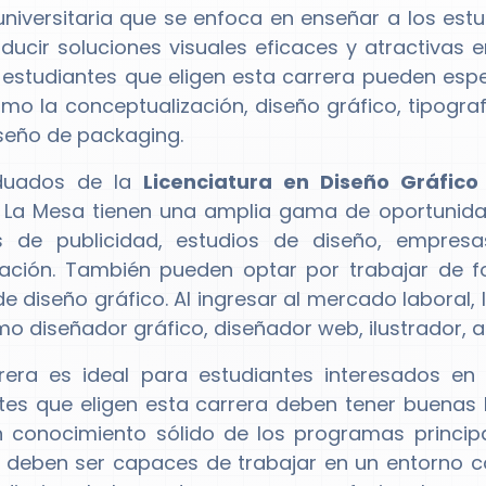
universitaria que se enfoca en enseñar a los estu
ducir soluciones visuales eficaces y atractivas en
 estudiantes que eligen esta carrera pueden espe
mo la conceptualización, diseño gráfico, tipografí
seño de packaging.
duados de la
Licenciatura en Diseño Gráfico
La Mesa tienen una amplia gama de oportunidad
s de publicidad, estudios de diseño, empresa
ción. También pueden optar por trabajar de f
de diseño gráfico. Al ingresar al mercado labora
mo diseñador gráfico, diseñador web, ilustrador, a
rera es ideal para estudiantes interesados en l
tes que eligen esta carrera deben tener buenas 
conocimiento sólido de los programas principale
deben ser capaces de trabajar en un entorno col