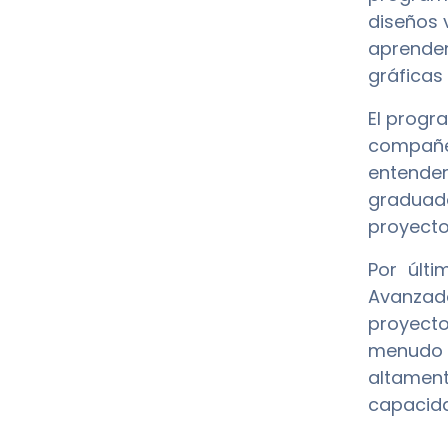
diseños 
aprenden
gráficas
El progr
compañer
entender
graduad
proyecto
Por últi
Avanzado
proyecto
menudo n
altament
capacida