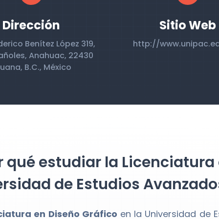
Dirección
Sitio Web
derico Benítez López 319,
http://www.unipac.e
añoles, Anahuac, 22430
juana, B.C., México
 qué estudiar la Licenciatura 
ersidad de Estudios Avanzad
ciatura en Diseño Gráfico
en la Universidad de