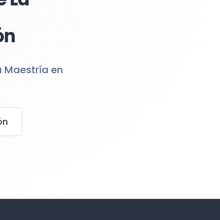
ón
a Maestría en
ón