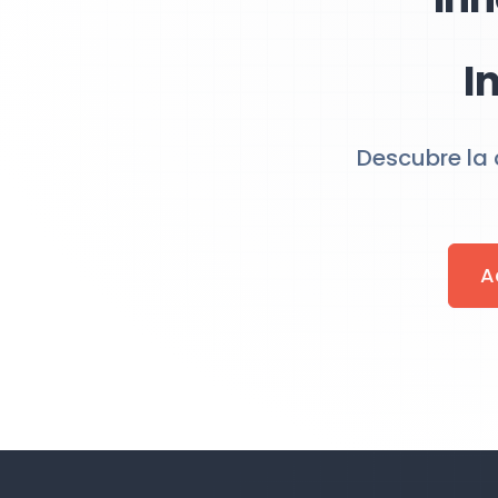
I
Descubre la 
A