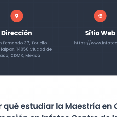
Dirección
Sitio Web
n Fernando 37, Toriello
https://www.infote
Tlalpan, 14050 Ciudad de
xico, CDMX, México
 qué estudiar la Maestría en 