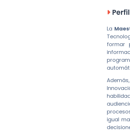
Perfi
La
Maest
Tecnolog
formar 
informac
programa
automáti
Además
Innovac
habilida
audienci
procesos
igual ma
decision