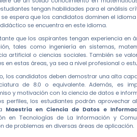
iere de un sólido conocimiento en matemáticas,
estudiantes tengan habilidades para el análisis cr
se espera que los candidatos dominen el idioma in
 didáctico se encuentra en este idioma.
tante que los aspirantes tengan experiencia en á
ión, tales como ingeniería en sistemas, matemá
ncia artificial o ciencias sociales. También se val
s en estas áreas, ya sea a nivel profesional o estu
mo, los candidatos deben demostrar una alta ca
nciatura de 8.0 o equivalente. Además, es im
so y motivación con la ciencia de datos e infor
s perfiles, los estudiantes podrán aprovechar 
la
Maestría en Ciencia de Datos e Informac
ión en Tecnologías de La Información y Comuni
ón de problemas en diversas áreas de aplicación.