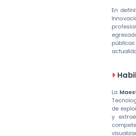
En defini
Innovaci
profesio
egresado
públicas
actualid
Habil
La
Maest
Tecnolog
de explo
y extrae
compete
visuali