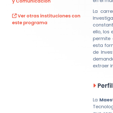
en el mu
y Comunicación
La carr
Ver otras instituciones con
Investi
este programa
constant
ello, los
permite 
esta for
de Inves
demanda
extraer i
Perfi
La
Maest
Tecnolog