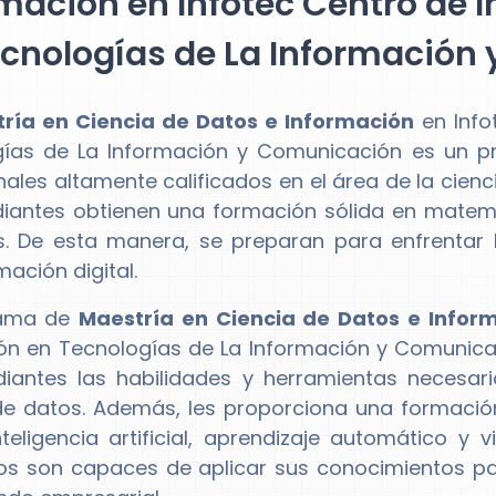
mación en Infotec Centro de 
ecnologías de La Información
ría en Ciencia de Datos e Información
en Info
gías de La Información y Comunicación es un 
nales altamente calificados en el área de la cienc
diantes obtienen una formación sólida en matemá
. De esta manera, se preparan para enfrentar lo
ación digital.
rama de
Maestría en Ciencia de Datos e Infor
ón en Tecnologías de La Información y Comunicac
diantes las habilidades y herramientas necesari
de datos. Además, les proporciona una formaci
nteligencia artificial, aprendizaje automático y
s son capaces de aplicar sus conocimientos pa