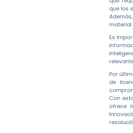
que requ
que los 
Además, 
material
Es impor
informac
intelige
relevante
Por últi
de lice
compromi
Con esto
ofrece 
Innovac
resoluci