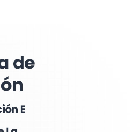
a de
ión
ión E
e La