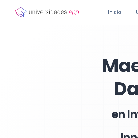
Inicio
Mae
Da
en I
Inn