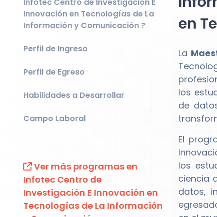
Infor
Infotec Centro de Investigación E
Innovación en Tecnologías de La
en T
Información y Comunicación ?
Perfil de Ingreso
La
Maest
Tecnolo
Perfil de Egreso
profesio
los estu
Habilidades a Desarrollar
de datos
transform
Campo Laboral
El prog
Innovaci
los estu
Ver más programas en
ciencia 
Infotec Centro de
datos, i
Investigación E Innovación en
egresado
Tecnologías de La Información