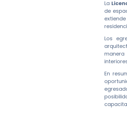
La
Licen
de espac
extiend
residenc
Los egr
arquitec
manera 
interiores
En resu
oportun
egresado
posibil
capacita