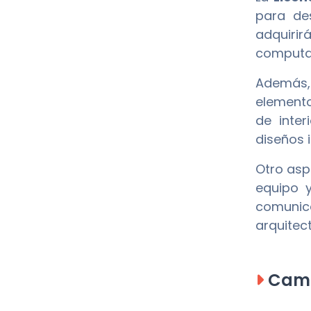
para des
adquirir
computad
Además, 
elemento
de inter
diseños 
Otro asp
equipo y
comunica
arquitect
Camp