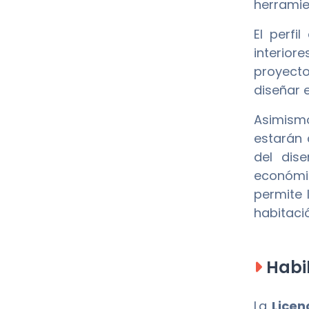
herramie
El perfi
interior
proyecto
diseñar 
Asimism
estarán 
del dis
económic
permite 
habitaci
Habil
La
Licen