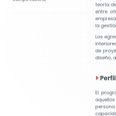
teoría d
entre ot
empresas
la gesti
Los egre
interior
de proye
diseño, a
Perfi
El prog
aquellos 
persona 
capacida