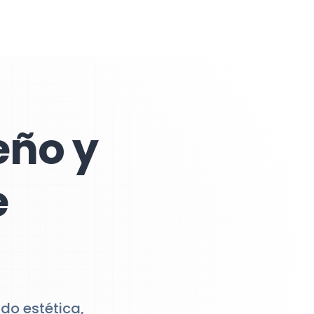
eño y
e
do estética,