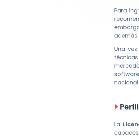
Para ing
recomen
embargo,
además d
Una vez 
técnicas
mercado 
software
nacional 
Perfi
La
Licen
capaces 