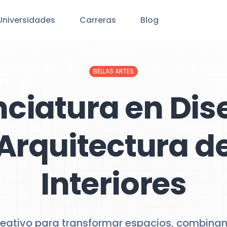
Universidades
Carreras
Blog
BELLAS ARTES
nciatura en Dis
Arquitectura d
Interiores
reativo para transformar espacios, combinan