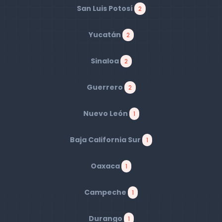
San Luis Potosí
2
Yucatán
2
Sinaloa
2
Guerrero
2
Nuevo León
1
Baja California Sur
1
Oaxaca
1
Campeche
1
Durango
1