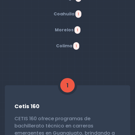
Coahuila
1
Morelos
1
Colima
1
1
Cetis 160
CETIS 160 ofrece programas de
bachillerato técnico en carreras
emergentes en Guanajuato, brindando a