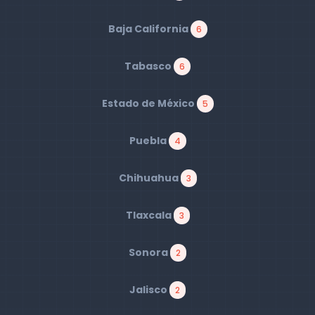
Baja California
6
Tabasco
6
Estado de México
5
Puebla
4
Chihuahua
3
Tlaxcala
3
Sonora
2
Jalisco
2