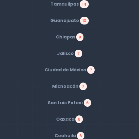
Tamaulipas
14
Guanajuato
10
Chiapas
8
Jalisco
7
Ciudad de México
7
Michoacán
7
San Luis Potosí
6
Oaxaca
6
Coahuila
6