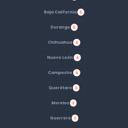
Baja California
5
Durango
5
Chihuahua
4
Nuevo León
4
Campeche
4
Querétaro
3
Morelos
3
Guerrero
3