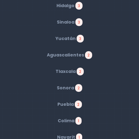
Hidalgo
3
Sinaloa
3
Yucatán
3
Aguascalientes
2
Tlaxcala
2
Sonora
2
Puebla
2
Colima
1
Nayarit
1