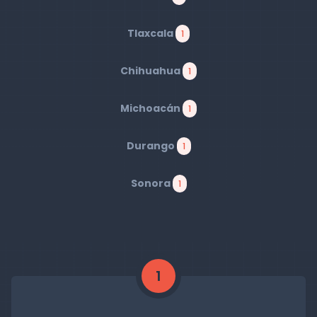
Tlaxcala
1
Chihuahua
1
Michoacán
1
Durango
1
Sonora
1
1